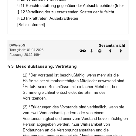
§ 11 Berichterstattung gegenüber der Aufsichtsbehörde (Interne Rechnungslegung)
§ 12 Verteilung der zu ersetzenden Kosten der Aufsicht
§ 13 Inkrafttreten, Außerkrafttreten
[Schlussformel]
Inhalt
DVVersoG
Gesamtansicht
Text gilt ab: 01.04.2026
Download
Drucken
Vorheriges
Nächste
Fassung: 20.12.1994
Dokument
Dokume
§ 3
Beschlußfassung, Vertretung
1
(1)
Der Vorstand ist beschlußfähig, wenn mehr als die
Hälfte seiner stimmberechtigten Mitglieder anwesend sind.
2
Er faßt seine Beschlüsse mit einfacher Mehrheit; bei
Stimmengleichheit entscheidet die Stimme des
Vorsitzenden.
1
(2)
Erklärungen des Vorstands sind verbindlich, wenn sie
von zwei Vorstandsmitgliedern oder von einem
Vorstandsmitglied und einer vom Vorstand bevollmächtigten
2
Person abgegeben werden.
Zur Wirksamkeit von
Erklärungen an die Versorgungsanstalten und die
Versorgungskammer genügt die Abgabe gegenüber einer