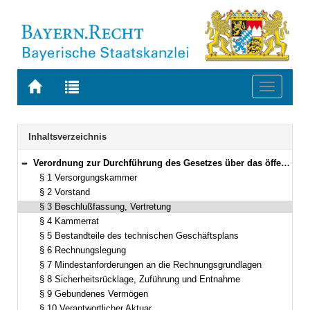
Zur
Zur
Toggle
Startseite
Trefferliste
navigati
von
der
BAYERN.RECHT
letzten
Navigation
Inhaltsverzeichnis
Suche
Verordnung zur Durchführung des Gesetzes über das öffentliche Versorgungswesen (DVVersoG) Vom 20. Dezember 1994 (GVBl. S. 1083) BayRS 763-1-1-I (§§ 1–13)
Bereich reduzieren
§ 1 Versorgungskammer
§ 2 Vorstand
§ 3 Beschlußfassung, Vertretung
§ 4 Kammerrat
§ 5 Bestandteile des technischen Geschäftsplans
§ 6 Rechnungslegung
§ 7 Mindestanforderungen an die Rechnungsgrundlagen
§ 8 Sicherheitsrücklage, Zuführung und Entnahme
§ 9 Gebundenes Vermögen
§ 10 Verantwortlicher Aktuar