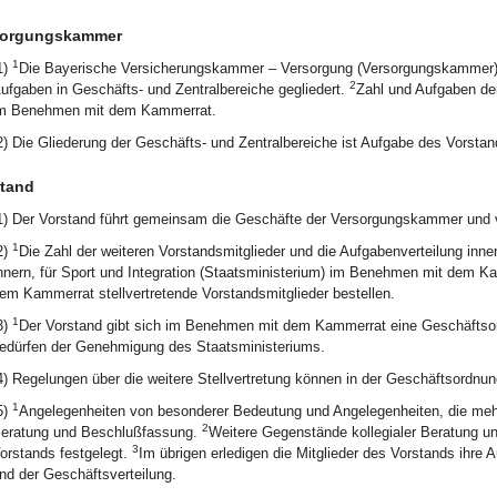
sorgungskammer
1
1)
Die Bayerische Versicherungskammer – Versorgung (Versorgungskammer) wi
2
ufgaben in Geschäfts- und Zentralbereiche gegliedert.
Zahl und Aufgaben de
m Benehmen mit dem Kammerrat.
2) Die Gliederung der Geschäfts- und Zentralbereiche ist Aufgabe des Vorstan
tand
1) Der Vorstand führt gemeinsam die Geschäfte der Versorgungskammer und ve
1
2)
Die Zahl der weiteren Vorstandsmitglieder und die Aufgabenverteilung inn
nnern, für Sport und Integration (Staatsministerium) im Benehmen mit dem 
em Kammerrat stellvertretende Vorstandsmitglieder bestellen.
1
3)
Der Vorstand gibt sich im Benehmen mit dem Kammerrat eine Geschäfts
edürfen der Genehmigung des Staatsministeriums.
4) Regelungen über die weitere Stellvertretung können in der Geschäftsordnu
1
5)
Angelegenheiten von besonderer Bedeutung und Angelegenheiten, die mehre
2
eratung und Beschlußfassung.
Weitere Gegenstände kollegialer Beratung u
3
orstands festgelegt.
Im übrigen erledigen die Mitglieder des Vorstands ihr
nd der Geschäftsverteilung.