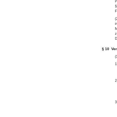
P
§
F
(
i
M
z
D
§ 10
Ver
(
1
2
3