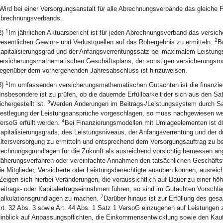
Wird bei einer Versorgungsanstalt für alle Abrechnungsverbände das gleiche 
brechnungsverbands.
1
2)
Im jährlichen Aktuarsbericht ist für jeden Abrechnungsverband das versic
2
esentlichen Gewinn- und Verlustquellen auf das Rohergebnis zu ermitteln.
B
apitalisierungsgrad und der Anfangsverrentungssatz bei maximalem Leistun
ersicherungsmathematischen Geschäftsplans, der sonstigen versicherungs
egenüber dem vorhergehenden Jahresabschluss ist hinzuweisen.
1
3)
Im umfassenden versicherungsmathematischen Gutachten ist die finanziell
Insbesondere ist zu prüfen, ob die dauernde Erfüllbarkeit der sich aus den S
3
ichergestellt ist.
Werden Änderungen im Beitrags-/Leistungssystem durch Sa
estlegung der Leistungsansprüche vorgeschlagen, so muss nachgewiesen wer
4
ersoG erfüllt werden.
Bei Finanzierungsmodellen mit Umlageelementen ist di
apitalisierungsgrads, des Leistungsniveaus, der Anfangsverrentung und der du
ltersversorgung zu ermitteln und entsprechend dem Versorgungsauftrag zu b
echnungsgrundlagen für die Zukunft als ausreichend vorsichtig bemessen a
äherungsverfahren oder vereinfachte Annahmen den tatsächlichen Geschäfts
ie Mitglieder, Versicherte oder Leistungsberechtigte ausüben können, ausreich
Zeigen sich hierbei Veränderungen, die voraussichtlich auf Dauer zu einer h
eitrags- oder Kapitalertragseinnahmen führen, so sind im Gutachten Vorschl
7
alkulationsgrundlagen zu machen.
Darüber hinaus ist zur Erfüllung des ge
rt. 32 Abs. 3 sowie Art. 44 Abs. 1 Satz 1 VersoG einzugehen auf Leistungen
inblick auf Anpassungspflichten, die Einkommensentwicklung sowie den Kauf