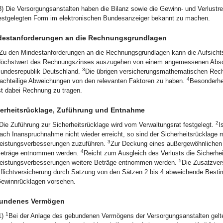
3) Die Versorgungsanstalten haben die Bilanz sowie die Gewinn- und Verlust
estgelegten Form im elektronischen Bundesanzeiger bekannt zu machen.
destanforderungen an die Rechnungsgrundlagen
Zu den Mindestanforderungen an die Rechnungsgrundlagen kann die Aufsicht
öchstwert des Rechnungszinses auszugehen von einem angemessenen Abschla
3
undesrepublik Deutschland.
Die übrigen versicherungsmathematischen Rec
4
achteilige Abweichungen von den relevanten Faktoren zu haben.
Besonderhe
st dabei Rechnung zu tragen.
erheitsrücklage, Zuführung und Entnahme
2
Die Zuführung zur Sicherheitsrücklage wird vom Verwaltungsrat festgelegt.
I
ach Inanspruchnahme nicht wieder erreicht, so sind der Sicherheitsrücklage 
3
eistungsverbesserungen zuzuführen.
Zur Deckung eines außergewöhnlichen 
4
eträge entnommen werden.
Reicht zum Ausgleich des Verlusts die Sicherhei
5
eistungsverbesserungen weitere Beträge entnommen werden.
Die Zusatzver
flichtversicherung durch Satzung von den Sätzen 2 bis 4 abweichende Best
ewinnrücklagen vorsehen.
undenes Vermögen
1
1)
Bei der Anlage des gebundenen Vermögens der Versorgungsanstalten gelt