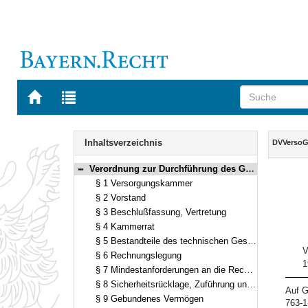
Zur
Zur
Startseite
Trefferliste
von
der
Navigation
BAYERN.RECHT
letzten
Inhalt
Inhaltsverzeichnis
DVVerso
Suche
Verordnung zur Durchführung des Gesetzes über das öffentliche Versorgungswesen (DVVersoG) Vom 20. Dezember 1994 (GVBl. S. 1083) BayRS 763-1-1-I (§§ 1–13)
Bereich reduzieren
§ 1 Versorgungskammer
§ 2 Vorstand
§ 3 Beschlußfassung, Vertretung
§ 4 Kammerrat
§ 5 Bestandteile des technischen Geschäftsplans
V
§ 6 Rechnungslegung
1
§ 7 Mindestanforderungen an die Rechnungsgrundlagen
§ 8 Sicherheitsrücklage, Zuführung und Entnahme
Auf G
§ 9 Gebundenes Vermögen
763-1