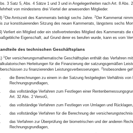
bs. 3 Satz 5, Abs. 4 Sätze 1 und 3 und in Angelegenheiten nach Art. 8 Abs. 2
ehrheit von mindestens drei Viertel der anwesenden Mitglieder.
1
2
3)
Die Amtszeit des Kammerrats beträgt sechs Jahre.
Der Kammerrat nimmt 
is zur konstituierenden Sitzung des neuen Kammerrats, längstens sechs Mon
4) Verliert ein Mitglied oder ein stellvertretendes Mitglied des Kammerrats d
aßgebliche Eigenschaft, auf Grund derer es berufen wurde, kann es vom Verw
andteile des technischen Geschäftsplans
1
1)
Der versicherungsmathematische Geschäftsplan enthält das Verfahren mi
alkulatorischen Herleitungen für die Finanzierung der satzungsgemäßen Leist
2
berschüssen zu finanzierenden Leistungsverbesserungen.
Insbesondere geh
.
die Berechnungen zu einem in der Satzung festgelegten Verhältnis von 
Rechnungsgrundlagen,
.
das vollständige Verfahren zum Festlegen einer Rentenbemessungsgrun
Art. 32 Abs. 2 VersoG,
.
das vollständige Verfahren zum Festlegen von Umlagen und Rücklagen
.
das vollständige Verfahren für die Berechnung der versicherungstechni
.
das Verfahren zur Überprüfung der biometrischen und der anderen Rec
Rechnungsgrundlagen,