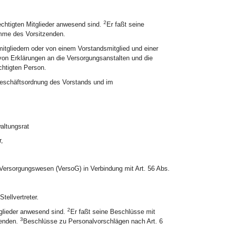
2
echtigten Mitglieder anwesend sind.
Er faßt seine
imme des Vorsitzenden.
itgliedern oder von einem Vorstandsmitglied und einer
on Erklärungen an die Versorgungsanstalten und die
htigten Person.
Geschäftsordnung des Vorstands und im
altungsrat
,
 Versorgungswesen (VersoG) in Verbindung mit Art. 56 Abs.
tellvertreter.
2
tglieder anwesend sind.
Er faßt seine Beschlüsse mit
3
zenden.
Beschlüsse zu Personalvorschlägen nach Art. 6