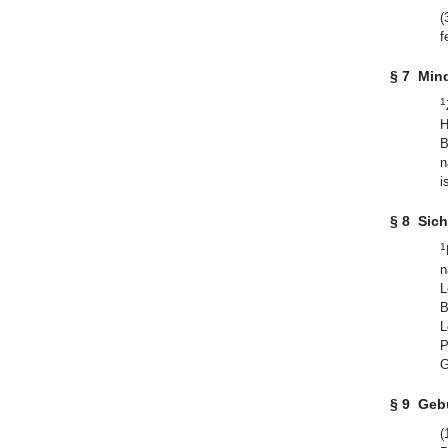
(
f
§ 7
Min
1
H
B
n
i
§ 8
Sich
1
n
L
B
L
P
G
§ 9
Geb
(