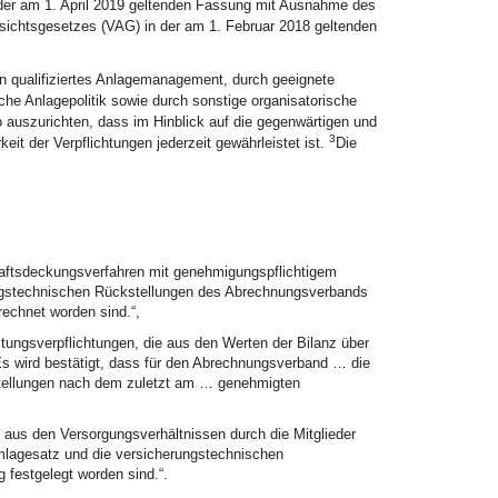
der am 1. April 2019 geltenden Fassung mit Ausnahme des
fsichtsgesetzes (VAG) in der am 1. Februar 2018 geltenden
n qualifiziertes Anlagemanagement, durch geeignete
che Anlagepolitik sowie durch sonstige organisatorische
auszurichten, dass im Hinblick auf die gegenwärtigen und
3
eit der Verpflichtungen jederzeit gewährleistet ist.
Die
chaftsdeckungsverfahren mit genehmigungspflichtigem
ungstechnischen Rückstellungen des Abrechnungsverbands
chnet worden sind.“,
tungsverpflichtungen, die aus den Werten der Bilanz über
Es wird bestätigt, dass für den Abrechnungsverband … die
tellungen nach dem zuletzt am … genehmigten
n aus den Versorgungsverhältnissen durch die Mitglieder
Umlagesatz und die versicherungstechnischen
festgelegt worden sind.“.