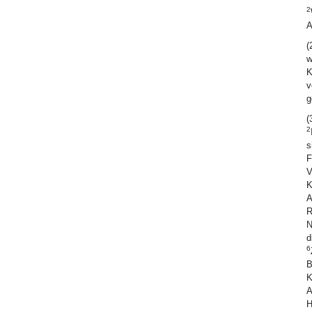
2
A
(
w
K
v
g
(
2
s
F
V
K
A
R
N
d
6
B
K
A
H