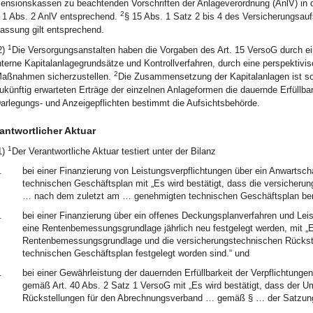
ensionskassen zu beachtenden Vorschriften der Anlageverordnung (AnlV) in 
2
 1 Abs. 2 AnlV entsprechend.
§ 15 Abs. 1 Satz 2 bis 4 des Versicherungsau
assung gilt entsprechend.
1
2)
Die Versorgungsanstalten haben die Vorgaben des Art. 15 VersoG durch ei
nterne Kapitalanlagegrundsätze und Kontrollverfahren, durch eine perspektivis
2
aßnahmen sicherzustellen.
Die Zusammensetzung der Kapitalanlagen ist so 
ukünftig erwarteten Erträge der einzelnen Anlageformen die dauernde Erfüllbark
arlegungs- und Anzeigepflichten bestimmt die Aufsichtsbehörde.
antwortlicher Aktuar
1
1)
Der Verantwortliche Aktuar testiert unter der Bilanz
.
bei einer Finanzierung von Leistungsverpflichtungen über ein Anwarts
technischen Geschäftsplan mit „Es wird bestätigt, dass die versicher
… nach dem zuletzt am … genehmigten technischen Geschäftsplan bere
.
bei einer Finanzierung über ein offenes Deckungsplanverfahren und Leis
eine Rentenbemessungsgrundlage jährlich neu festgelegt werden, mit „
Rentenbemessungsgrundlage und die versicherungstechnischen Rücks
technischen Geschäftsplan festgelegt worden sind.“ und
.
bei einer Gewährleistung der dauernden Erfüllbarkeit der Verpflichtunge
gemäß Art. 40 Abs. 2 Satz 1 VersoG mit „Es wird bestätigt, dass der 
Rückstellungen für den Abrechnungsverband … gemäß § … der Satzung 