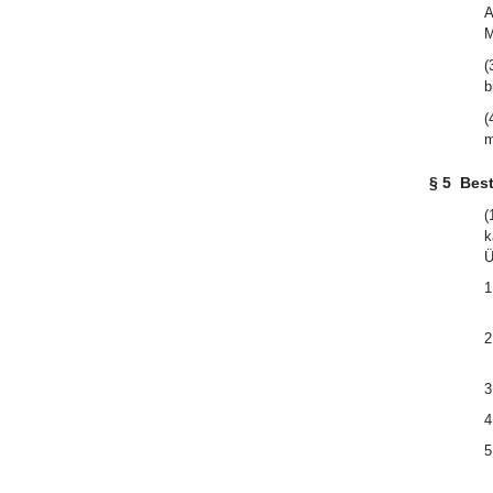
A
M
(
b
(
m
§ 5
Best
(
k
Ü
1
2
3
4
5