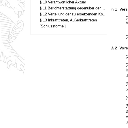
§ 10 Verantwortlicher Aktuar
§ 11 Berichterstattung gegenüber der Aufsichtsbehörde (Interne Rechnungslegung)
§ 1
Ver
§ 12 Verteilung der zu ersetzenden Kosten der Aufsicht
(
§ 13 Inkrafttreten, Außerkrafttreten
A
[Schlussformel]
i
(
§ 2
Vors
(
(
I
d
(
b
(
(
B
V
u