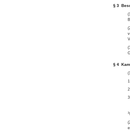
§ 3
Besc
(
B
(
v
V
(
G
§ 4
Kam
(
1
2
3
3
(
e