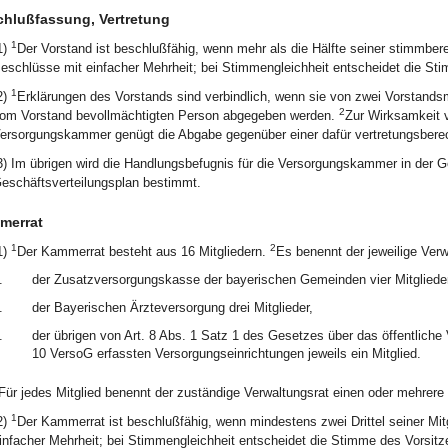
hlußfassung, Vertretung
1
1)
Der Vorstand ist beschlußfähig, wenn mehr als die Hälfte seiner stimmber
eschlüsse mit einfacher Mehrheit; bei Stimmengleichheit entscheidet die St
1
2)
Erklärungen des Vorstands sind verbindlich, wenn sie von zwei Vorstandsm
2
om Vorstand bevollmächtigten Person abgegeben werden.
Zur Wirksamkeit v
ersorgungskammer genügt die Abgabe gegenüber einer dafür vertretungsberec
3) Im übrigen wird die Handlungsbefugnis für die Versorgungskammer in der 
eschäftsverteilungsplan bestimmt.
merrat
1
2
1)
Der Kammerrat besteht aus 16 Mitgliedern.
Es benennt der jeweilige Verw
.
der Zusatzversorgungskasse der bayerischen Gemeinden vier Mitglieder
.
der Bayerischen Ärzteversorgung drei Mitglieder,
.
der übrigen von Art. 8 Abs. 1 Satz 1 des Gesetzes über das öffentliche
10 VersoG erfassten Versorgungseinrichtungen jeweils ein Mitglied.
Für jedes Mitglied benennt der zuständige Verwaltungsrat einen oder mehrere S
1
2)
Der Kammerrat ist beschlußfähig, wenn mindestens zwei Drittel seiner Mi
infacher Mehrheit; bei Stimmengleichheit entscheidet die Stimme des Vorsit