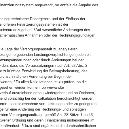
Finanzierungssystem angewandt, so entfällt die Angabe des
herungstechnische Rohergebnis und der Einfluss der
ei offenen Finanzierungssystemen ist der
3
gsniveau anzugeben.
Auf wesentliche Änderungen des
mathematischen Annahmen oder der Rechnungsgrundlagen
e Lage der Versorgungsanstalt zu analysieren.
atzungen ergebenden Leistungsverpflichtungen jederzeit
tzungsänderungen oder durch Änderungen bei der
den, dass die Voraussetzungen nach Art. 32 Abs. 2
e zukünftige Entwicklung der Beitragsbelastung, des
rchschnittlichen Verrentung bei Beginn der
5
ewerten.
Zu allen Kalkulationen ist zu prüfen, ob die
ngesehen werden können, ob verwandte
verlauf ausreichend genau wiedergeben und ob Optionen,
end vorsichtig bei der Kalkulation berücksichtigt wurden.
öheren Inanspruchnahme von Leistungen oder zu geringeren
äge für eine Änderung der Rechnungs- und sonstigen
samten Versorgungsauftrags gemäß Art. 28 Sätze 1 und 3,
 zweiter Ordnung und deren Finanzierung insbesondere im
8
kraftverlust.
Dazu sind ergänzend die durchschnittlichen