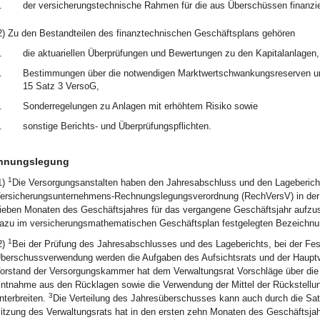
.
der versicherungstechnische Rahmen für die aus Überschüssen finanzi
2) Zu den Bestandteilen des finanztechnischen Geschäftsplans gehören
.
die aktuariellen Überprüfungen und Bewertungen zu den Kapitalanlagen,
.
Bestimmungen über die notwendigen Marktwertschwankungsreserven un
15 Satz 3 VersoG,
.
Sonderregelungen zu Anlagen mit erhöhtem Risiko sowie
.
sonstige Berichts- und Überprüfungspflichten.
hnungslegung
1
1)
Die Versorgungsanstalten haben den Jahresabschluss und den Lagebericht
ersicherungsunternehmens-Rechnungslegungsverordnung (RechVersV) in der 
ieben Monaten des Geschäftsjahres für das vergangene Geschäftsjahr aufzus
azu im versicherungsmathematischen Geschäftsplan festgelegten Bezeichnun
1
2)
Bei der Prüfung des Jahresabschlusses und des Lageberichts, bei der Fes
berschussverwendung werden die Aufgaben des Aufsichtsrats und der Hau
orstand der Versorgungskammer hat dem Verwaltungsrat Vorschläge über die
ntnahme aus den Rücklagen sowie die Verwendung der Mittel der Rückstellun
3
nterbreiten.
Die Verteilung des Jahresüberschusses kann auch durch die Sat
itzung des Verwaltungsrats hat in den ersten zehn Monaten des Geschäftsjah