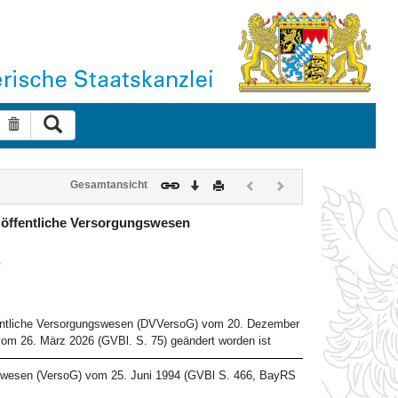
Suche ausführen
Suche zurücksetzen
Download
Drucken
Vorheriges
Nächstes
Gesamtansicht
Dokument
Dokument
(inaktiv)
(inaktiv)
 öffentliche Versorgungswesen
4
fentliche Versorgungswesen (DVVersoG) vom 20. Dezember
vom 26. März 2026 (GVBl. S. 75) geändert worden ist
gswesen (VersoG) vom 25. Juni 1994 (GVBl S. 466, BayRS