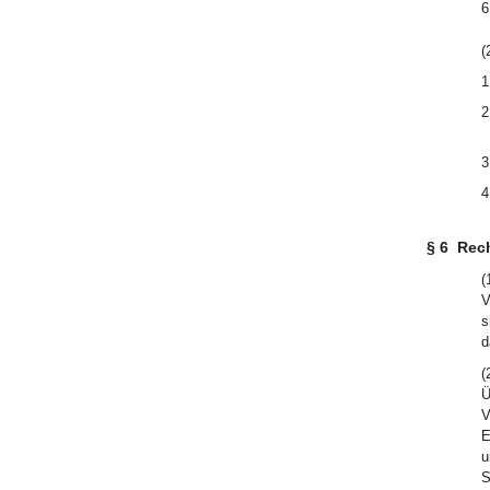
6
(
1
2
3
4
§ 6
Rec
(
V
s
d
(
Ü
V
E
u
S