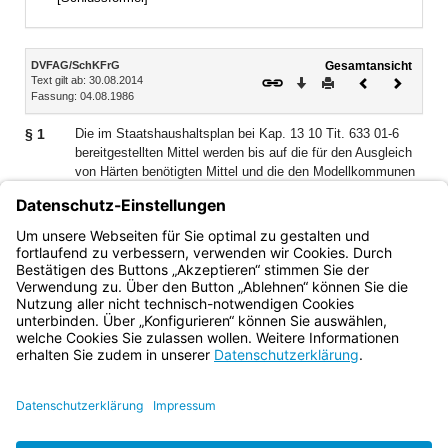
Inhalt
DVFAG/SchKFrG
Gesamtansicht
Text gilt ab: 30.08.2014
Download
Drucken
Vorheriges
Nächste
Fassung: 04.08.1986
Dokument
Dokume
§ 1
Die im Staatshaushaltsplan bei Kap. 13 10 Tit. 633 01-6
bereitgestellten Mittel werden bis auf die für den Ausgleich
von Härten benötigten Mittel und die den Modellkommunen
nach § 3a Abs. 2 bis 5 zuzuweisenden Mittel nach der Zahl
der Schüler mit Beförderungsanspruch und den
Aufwendungen der Aufgabenträger für die notwendige
Schülerbeförderung verteilt (Verteilungsmasse).
Bayern.de
BayernPortal
Datenschutz
Impressum
Barrierefreiheit