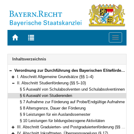
Zur
Zur
Toggle
Startseite
Trefferliste
navigati
von
der
BAYERN.RECHT
letzten
Navigation
Inhaltsverzeichnis
Suche
Verordnung zur Durchführung des Bayerischen Eliteförderungsgesetzes (DVBayEFG) Vom 30. Juni 2005 (GVBl. S. 248) BayRS 2230-2-3-2-WK (§§ 1–17)
Bereich reduzieren
I. Abschnitt Allgemeine Grundsätze (§§ 1–4)
Bereich erweitern
II. Abschnitt Studienförderung (§§ 5–10)
Bereich reduzieren
§ 5 Auswahl von Schulabsolventen und Schulabsolventinnen
§ 6 Auswahl von Studierenden
§ 7 Aufnahme zur Förderung auf Probe/Endgültige Aufnahme
§ 8 Altersgrenze, Dauer der Förderung
§ 9 Leistungen für ein Auslandssemester
§ 10 Leistungen für bildungsbezogene Aktivitäten
III. Abschnitt Graduierten- und Postgraduiertenförderung (§§ 11–16)
Bereich erweitern
IV. Abschnitt Inkrafttreten, Übergangsregelung (§ 17)