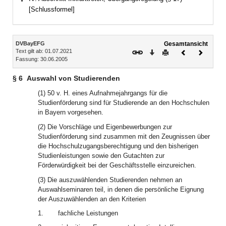
Bereich erweitern
[Schlussformel]
Inhalt
DVBayEFG
Gesamtansicht
Text gilt ab: 01.07.2021
Download
Drucken
Vorheriges
Nächste
Fassung: 30.06.2005
Dokument
Dokume
§ 6
Auswahl von Studierenden
(1) 50 v. H. eines Aufnahmejahrgangs für die
Studienförderung sind für Studierende an den Hochschulen
in Bayern vorgesehen.
(2) Die Vorschläge und Eigenbewerbungen zur
Studienförderung sind zusammen mit den Zeugnissen über
die Hochschulzugangsberechtigung und den bisherigen
Studienleistungen sowie den Gutachten zur
Förderwürdigkeit bei der Geschäftsstelle einzureichen.
(3) Die auszuwählenden Studierenden nehmen an
Auswahlseminaren teil, in denen die persönliche Eignung
der Auszuwählenden an den Kriterien
1.
fachliche Leistungen