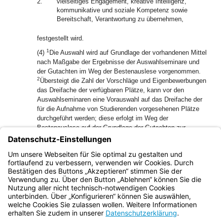
2.
vielseitiges Engagement, kreative Intelligenz,
kommunikative und soziale Kompetenz sowie
Bereitschaft, Verantwortung zu übernehmen,
festgestellt wird.
1
(4)
Die Auswahl wird auf Grundlage der vorhandenen Mittel
nach Maßgabe der Ergebnisse der Auswahlseminare und
der Gutachten im Weg der Bestenauslese vorgenommen.
2
Übersteigt die Zahl der Vorschläge und Eigenbewerbungen
das Dreifache der verfügbaren Plätze, kann vor den
Auswahlseminaren eine Vorauswahl auf das Dreifache der
für die Aufnahme von Studierenden vorgesehenen Plätze
durchgeführt werden; diese erfolgt im Weg der
Bestenauslese auf der Grundlage der Gutachten zur
Förderwürdigkeit und der bisher erbrachten fachlichen
Leistungen, wobei ergänzend das Zeugnis über die
Hochschulzugangsberechtigung herangezogen werden
kann.
Bayern.de
BayernPortal