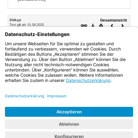
Inhalt
DVAsyl
Gesamtansicht
Text gilt ab: 01.08.2025
Download
Drucken
Vorheriges
Nächste
Fassung: 16.08.2016
Dokument
Dokume
Kapitel 2 Personen nach § 1 Abs. 1 Nr. 2
§ 8 Wohnsitzverfahren
Bayern.de
BayernPortal
Datenschutz
Impressum
Barrierefreiheit
Hilfe
Kontakt
Kontrastwechsel
Schriftgröße