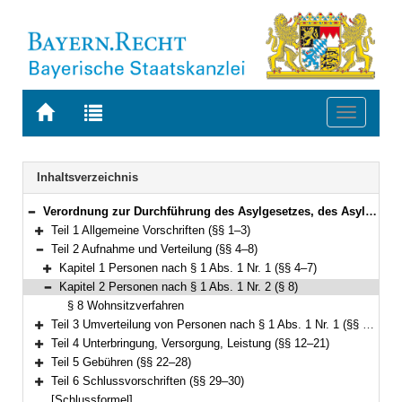
Zur
Zur
Toggle
Startseite
Trefferliste
navigati
von
der
BAYERN.RECHT
letzten
Navigation
Inhaltsverzeichnis
Suche
Verordnung zur Durchführung des Asylgesetzes, des Asylbewerberleistungsgesetzes, des Aufnahmegesetzes und des § 12a des Aufenthaltsgesetzes (Asyldurchführungsverordnung – DVAsyl) Vom 16. August 2016 (GVBl. S. 258) BayRS 26-5-1-I (§§ 1–30)
Bereich reduzieren
Teil 1 Allgemeine Vorschriften (§§ 1–3)
Bereich erweitern
Teil 2 Aufnahme und Verteilung (§§ 4–8)
Bereich reduzieren
Kapitel 1 Personen nach § 1 Abs. 1 Nr. 1 (§§ 4–7)
Bereich erweitern
Kapitel 2 Personen nach § 1 Abs. 1 Nr. 2 (§ 8)
Bereich reduzieren
§ 8 Wohnsitzverfahren
Teil 3 Umverteilung von Personen nach § 1 Abs. 1 Nr. 1 (§§ 9–11)
Bereich erweitern
Teil 4 Unterbringung, Versorgung, Leistung (§§ 12–21)
Bereich erweitern
Teil 5 Gebühren (§§ 22–28)
Bereich erweitern
Teil 6 Schlussvorschriften (§§ 29–30)
Bereich erweitern
[Schlussformel]