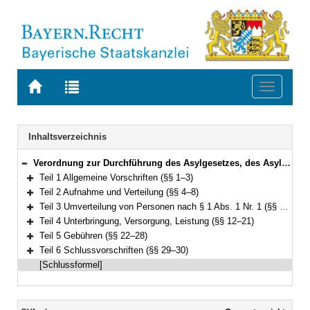
Zur
Zur
Toggle
Startseite
Trefferliste
navigati
von
der
BAYERN.RECHT
letzten
Navigation
Inhaltsverzeichnis
Suche
Verordnung zur Durchführung des Asylgesetzes, des Asylbewerberleistungsgesetzes, des Aufnahmegesetzes und des § 12a des Aufenthaltsgesetzes (Asyldurchführungsverordnung – DVAsyl) Vom 16. August 2016 (GVBl. S. 258) BayRS 26-5-1-I (§§ 1–30)
Bereich reduzieren
Teil 1 Allgemeine Vorschriften (§§ 1–3)
Bereich erweitern
Teil 2 Aufnahme und Verteilung (§§ 4–8)
Bereich erweitern
Teil 3 Umverteilung von Personen nach § 1 Abs. 1 Nr. 1 (§§ 9–11)
Bereich erweitern
Teil 4 Unterbringung, Versorgung, Leistung (§§ 12–21)
Bereich erweitern
Teil 5 Gebühren (§§ 22–28)
Bereich erweitern
Teil 6 Schlussvorschriften (§§ 29–30)
Bereich erweitern
[Schlussformel]
Inhalt