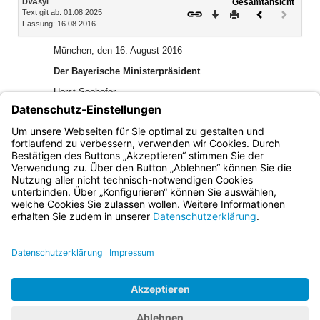
DVAsyl
Gesamtansicht
Text gilt ab: 01.08.2025
Download
Drucken
Vorheriges
Nächste
Fassung: 16.08.2016
Dokument
Dokume
(inaktiv)
München, den 16. August 2016
Der Bayerische Ministerpräsident
Horst Seehofer
Bayerisches Staatsministerium für Arbeit und Soziales,
Familie und Integration
Emilia Müller, Staatsministerin
Bayern.de
BayernPortal
Datenschutz
Impressum
Barrierefreiheit
Hilfe
Kontakt