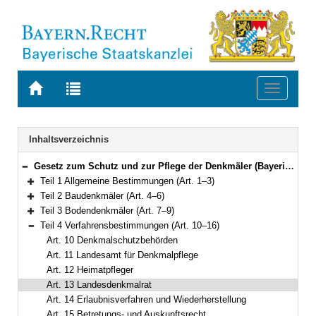
Zur
Zur
Toggle
Startseite
Trefferliste
navigati
von
der
BAYERN.RECHT
letzten
Navigation
Inhaltsverzeichnis
Suche
Gesetz zum Schutz und zur Pflege der Denkmäler (Bayerisches Denkmalschutzgesetz – BayDSchG) Vom 25. Juni 1973 (BayRS IV S. 354) BayRS 2242-1-WK (Art. 1–25)
Bereich reduzieren
Teil 1 Allgemeine Bestimmungen (Art. 1–3)
Bereich erweitern
Teil 2 Baudenkmäler (Art. 4–6)
Bereich erweitern
Teil 3 Bodendenkmäler (Art. 7–9)
Bereich erweitern
Teil 4 Verfahrensbestimmungen (Art. 10–16)
Bereich reduzieren
Art. 10 Denkmalschutzbehörden
Art. 11 Landesamt für Denkmalpflege
Art. 12 Heimatpfleger
Art. 13 Landesdenkmalrat
Art. 14 Erlaubnisverfahren und Wiederherstellung
Art. 15 Betretungs- und Auskunftsrecht