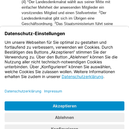
1
(4)
Der Landesdenkmalrat wählt aus seiner Mitte mit
einfacher Mehrheit der anwesenden Mitglieder ein
2
vorsitzendes Mitglied und einen Stellvertreter.
Der
Landesdenkmalrat gibt sich im Übrigen eine
3
Geschäftsordnung.
Das Staatsministerium führt seine
Geschäfte.
(5) Ohne Stimmrecht nehmen an den Beratungen des
Landesdenkmalrats bei Bedarf Sachverständige nach
Einladung des Landesdenkmalrats teil.
Bayern.de
BayernPortal
Datenschutz
Impressum
Barrierefreiheit
Hilfe
Kontakt
Kontrastwechsel
Schriftgröße