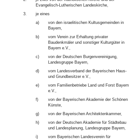
Evangelisch-Lutherischen Landeskirche,
3.
je eines
a)
von den israelitischen Kultusgemeinden in
Bayern,
b)
vom Verein zur Erhaltung privater
Baudenkmäler und sonstiger Kulturgüter in
Bayern e.V.,
c)
von der Deutschen Burgenvereinigung,
Landesgruppe Bayern,
d)
vom Landesverband der Bayerischen Haus-
und Grundbesitzer e.V.,
e)
vom Familienbetriebe Land und Forst Bayern
e.V.,
f)
von der Bayerischen Akademie der Schönen
Künste,
g)
von der Bayerischen Architektenkammer,
h)
von der Deutschen Akademie für Städtebau
und Landesplanung, Landesgruppe Bayern,
i)
vom Bayerischen Landesverein für