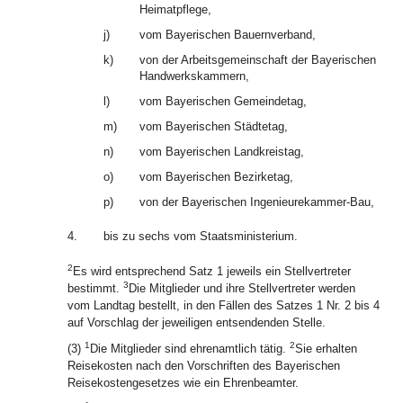
Heimatpflege,
j)
vom Bayerischen Bauernverband,
k)
von der Arbeitsgemeinschaft der Bayerischen
Handwerkskammern,
l)
vom Bayerischen Gemeindetag,
m)
vom Bayerischen Städtetag,
n)
vom Bayerischen Landkreistag,
o)
vom Bayerischen Bezirketag,
p)
von der Bayerischen Ingenieurekammer-Bau,
4.
bis zu sechs vom Staatsministerium.
2
Es wird entsprechend Satz 1 jeweils ein Stellvertreter
3
bestimmt.
Die Mitglieder und ihre Stellvertreter werden
vom Landtag bestellt, in den Fällen des Satzes 1 Nr. 2 bis 4
auf Vorschlag der jeweiligen entsendenden Stelle.
1
2
(3)
Die Mitglieder sind ehrenamtlich tätig.
Sie erhalten
Reisekosten nach den Vorschriften des Bayerischen
Reisekostengesetzes wie ein Ehrenbeamter.