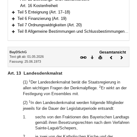
Art. 16 Kostenfreiheit
Teil 5 Enteignung (Art. 17–18)
Bereich erweitern
Teil 6 Finanzierung (Art. 19)
Bereich erweitern
Teil 7 Ordnungswidrigkeiten (Art. 20)
Bereich erweitern
Teil 8 Allgemeine Bestimmungen und Schlussbestimmungen (Art. 21–25)
Bereich erweitern
Inhalt
BayDSchG
Gesamtansicht
Text gilt ab: 01.05.2026
Download
Drucken
Vorheriges
Nächste
Fassung: 25.06.1973
Dokument
Dokume
Art. 13
Landesdenkmalrat
1
(1)
Der Landesdenkmalrat berät die Staatsregierung in
2
allen wichtigen Fragen der Denkmalpflege.
Er wirkt an der
Festlegung von Ensembles mit.
1
(2)
In den Landesdenkmalrat werden folgende Mitglieder
jeweils für die Dauer der Legislaturperiode entsandt:
1.
sechs von den Fraktionen des Bayerischen Landtags
gemäß ihren Besetzungsrechten nach dem Verfahren
Sainte-Laguë/Schepers,
2.
je zwei von der Katholischen Kirche und der