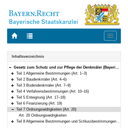
Zur
Zur
Toggle
Startseite
Trefferliste
navigati
von
der
BAYERN.RECHT
letzten
Navigation
Inhaltsverzeichnis
Suche
Gesetz zum Schutz und zur Pflege der Denkmäler (Bayerisches Denkmalschutzgesetz – BayDSchG) Vom 25. Juni 1973 (BayRS IV S. 354) BayRS 2242-1-WK (Art. 1–25)
Bereich reduzieren
Teil 1 Allgemeine Bestimmungen (Art. 1–3)
Bereich erweitern
Teil 2 Baudenkmäler (Art. 4–6)
Bereich erweitern
Teil 3 Bodendenkmäler (Art. 7–9)
Bereich erweitern
Teil 4 Verfahrensbestimmungen (Art. 10–16)
Bereich erweitern
Teil 5 Enteignung (Art. 17–18)
Bereich erweitern
Teil 6 Finanzierung (Art. 19)
Bereich erweitern
Teil 7 Ordnungswidrigkeiten (Art. 20)
Bereich reduzieren
Art. 20 Ordnungswidrigkeiten
Teil 8 Allgemeine Bestimmungen und Schlussbestimmungen (Art. 21–25)
Bereich erweitern