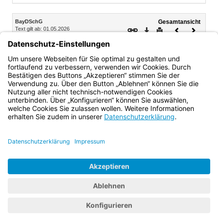
Inhalt
BayDSchG
Gesamtansicht
Text gilt ab: 01.05.2026
Download
Drucken
Vorheriges
Nächste
Fassung: 25.06.1973
Dokument
Dokume
Teil 7 Ordnungswidrigkeiten
Art. 20 Ordnungswidrigkeiten
Bayern.de
BayernPortal
Datenschutz
Impressum
Barrierefreiheit
Hilfe
Kontakt
Kontrastwechsel
Schriftgröße