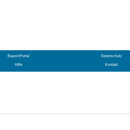
BayernPortal
Datenschutz
Hilfe
Kontakt