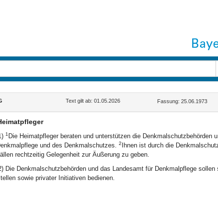
G
Text gilt ab: 01.05.2026
Fassung: 25.06.1973
Heimatpfleger
1
1)
Die Heimatpfleger beraten und unterstützen die Denkmalschutzbehörden u
2
enkmalpflege und des Denkmalschutzes.
Ihnen ist durch die Denkmalschut
ällen rechtzeitig Gelegenheit zur Äußerung zu geben.
2) Die Denkmalschutzbehörden und das Landesamt für Denkmalpflege sollen s
tellen sowie privater Initiativen bedienen.