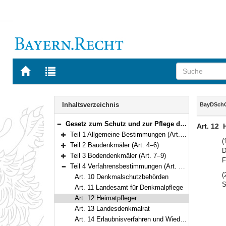
Zur
Zur
Startseite
Trefferliste
von
der
Navigation
BAYERN.RECHT
letzten
Inhalt
Inhaltsverzeichnis
BayDSch
Suche
Gesetz zum Schutz und zur Pflege der Denkmäler (Bayerisches Denkmalschutzgesetz – BayDSchG) Vom 25. Juni 1973 (BayRS IV S. 354) BayRS 2242-1-WK (Art. 1–25)
Art. 12
Bereich reduzieren
Teil 1 Allgemeine Bestimmungen (Art. 1–3)
Bereich erweitern
(
Teil 2 Baudenkmäler (Art. 4–6)
D
Bereich erweitern
Teil 3 Bodendenkmäler (Art. 7–9)
F
Bereich erweitern
Teil 4 Verfahrensbestimmungen (Art. 10–16)
Bereich reduzieren
(
Art. 10 Denkmalschutzbehörden
S
Art. 11 Landesamt für Denkmalpflege
Art. 12 Heimatpfleger
Art. 13 Landesdenkmalrat
Art. 14 Erlaubnisverfahren und Wiederherstellung