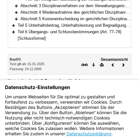
Abschnitt 3 Disziplinarverfahren vor dem Verwaltungsgerichtshof (Art. 62–65)
Bereich erweitern
Abschnitt 4 Wiederaufnahme des gerichtlichen Disziplinarverfahrens (Art. 66–71)
Bereich erweitern
Abschnitt 5 Kostenentscheidung im gerichtlichen Disziplinarverfahren (Art. 72–73)
Bereich erweitern
Teil 5 Unterhaltsbeitrag, Unterhaltsleistung und Begnadigung (Art. 74–76)
Bereich erweitern
Teil 6 Übergangs- und Schlussbestimmungen (Art. 77–78)
Bereich erweitern
[Schlussformel]
Inhalt
BayDG
Gesamtansicht
Text gilt ab: 01.01.2025
Download
Drucken
Vorheriges
Nächste
Fassung: 24.12.2005
Dokument
Dokume
Unterabschnitt 2 Besondere Verfahren
Art. 60 Antrag auf gerichtliche Fristsetzung
Art. 61 Antrag auf Aussetzung der vorläufigen Dienstenthebung
und der Einbehaltung von Bezügen
Bayern.de
BayernPortal