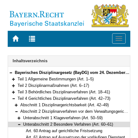
Zur
Zur
Toggle
Startseite
Trefferliste
navigati
von
der
BAYERN.RECHT
letzten
Navigation
Inhaltsverzeichnis
Suche
Bayerisches Disziplinargesetz (BayDG) vom 24. Dezember 2005 (GVBl. S. 665) BayRS 2031-1-1-F (Art. 1–78)
Bereich reduzieren
Teil 1 Allgemeine Bestimmungen (Art. 1–5)
Bereich erweitern
Teil 2 Disziplinarmaßnahmen (Art. 6–17)
Bereich erweitern
Teil 3 Behördliches Disziplinarverfahren (Art. 18–41)
Bereich erweitern
Teil 4 Gerichtliches Disziplinarverfahren (Art. 42–73)
Bereich reduzieren
Abschnitt 1 Disziplinargerichtsbarkeit (Art. 42–49)
Bereich erweitern
Abschnitt 2 Disziplinarverfahren vor dem Verwaltungsgericht (Art. 50–61)
Bereich reduzieren
Unterabschnitt 1 Klageverfahren (Art. 50–59)
Bereich erweitern
Unterabschnitt 2 Besondere Verfahren (Art. 60–61)
Bereich reduzieren
Art. 60 Antrag auf gerichtliche Fristsetzung
Art. 61 Antrag auf Aussetzung der vorläufigen Dienstenthebung und der Einbehaltung von Bezügen