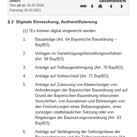
DBauV
Gesamtansicht
Text gilt ab: 01.07.2026
Download
Drucken
Vorheriges
Nächste
Fassung: 02.02.2021
Dokument
Dokume
§ 2
Digitale Einreichung, Authentifizierung
1
(1)
Es können digital eingereicht werden:
1.
Bauanträge (Art. 64 Bayerische Bauordnung –
BayBO),
2.
Vorlagen im Genehmigungsfreistellungsverfahren
(Art. 58 BayBO),
3.
Anträge auf Teilbaugenehmigung (Art. 70 BayBO),
4.
Anträge auf Vorbescheid (Art. 71 BayBO),
5.
Anträge auf Zulassung von Abweichungen von
Anforderungen der Bayerischen Bauordnung und auf
Grund der Bayerischen Bauordnung erlassenen
Vorschriften, von Ausnahmen und Befreiungen von
den Festsetzungen eines Bebauungsplans, einer
sonstigen städtebaulichen Satzung oder von
Regelungen der Baunutzungsverordnung (Art. 63
BayBO),
6.
Anträge auf Verlängerung der Geltungsdauer der