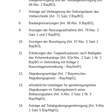
Baugenehmigung und der Teilbaugenehmigung (Art.
69 Abs. 2 BayBO),
7.
Anträge auf Verlängerung der Geltungsdauer des
Vorbescheids (Art. 71 Satz 3 BayBO),
8.
Baubeginnsanzeigen (Art. 68 Abs. 8 BayBO),
9.
Anzeigen der Nutzungsaufnahme (Art. 78 Abs. 2
Satz 1 und 2 BayBO),
10.
Anzeigen der Beseitigung (Art. 57 Abs. 5 Satz 2
BayBO),
11.
Erklärungen des Tragwerksplaners nach Maßgabe
des Kriterienkatalogs (Art. 62a Abs. 2 Satz 1 Nr. 2
BayBO in Verbindung mit Anlage 2
Bauvorlagenverordnung – BauVorlV),
12.
Abgrabungsanträge (Art. 7 Bayerisches
Abgrabungsgesetz – BayAbgrG),
13.
erforderliche Unterlagen für genehmigungsfreie
Abgrabungen im Geltungsbereich eines
Bebauungsplans (Art. 6 Abs. 2 Satz 1 Nr. 3
BayAbgrG),
14.
Anträge auf Teilabgrabungsgenehmigung (Art. 9 Abs.
1 Satz 5 BayAbgrG),