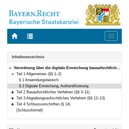
Zur
Zur
Toggle
Startseite
Trefferliste
navigati
von
der
BAYERN.RECHT
letzten
Navigation
Inhaltsverzeichnis
Suche
Verordnung über die digitale Einreichung bauaufsichtlicher Anträge und Anzeigen (Digitale Bauantragsverordnung – DBauV) Vom 2. Februar 2021 (GVBl. S. 26) BayRS 2132-1-24-B (§§ 1–14)
Bereich reduzieren
Teil 1 Allgemeines (§§ 1–2)
Bereich reduzieren
§ 1 Anwendungsbereich
§ 2 Digitale Einreichung, Authentifizierung
Teil 2 Bauaufsichtliches Verfahren (§§ 3–11)
Bereich erweitern
Teil 3 Abgrabungsaufsichtliches Verfahren (§§ 12–13)
Bereich erweitern
Teil 4 Schlussvorschriften (§ 14)
Bereich erweitern
[Schlussformel]
Inhalt