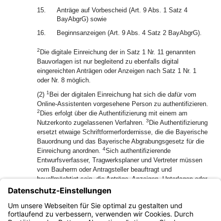
15.
Anträge auf Vorbescheid (Art. 9 Abs. 1 Satz 4
BayAbgrG) sowie
16.
Beginnsanzeigen (Art. 9 Abs. 4 Satz 2 BayAbgrG).
2
Die digitale Einreichung der in Satz 1 Nr. 11 genannten
Bauvorlagen ist nur begleitend zu ebenfalls digital
eingereichten Anträgen oder Anzeigen nach Satz 1 Nr. 1
oder Nr. 8 möglich.
1
(2)
Bei der digitalen Einreichung hat sich die dafür vom
Online-Assistenten vorgesehene Person zu authentifizieren.
2
Dies erfolgt über die Authentifizierung mit einem am
3
Nutzerkonto zugelassenen Verfahren.
Die Authentifizierung
ersetzt etwaige Schriftformerfordernisse, die die Bayerische
Bauordnung und das Bayerische Abgrabungsgesetz für die
4
Einreichung anordnen.
Sich authentifizierende
Entwurfsverfasser, Tragwerksplaner und Vertreter müssen
vom Bauherrn oder Antragsteller beauftragt und
bevollmächtigt sein, die Anträge, Anzeigen, Unterlagen oder
5
Bauvorlagen digital einzureichen.
Dies gilt bei Anträgen,
bei denen mehrere Personen als Bauherr oder Antragsteller
auftreten, auch für den sich authentifizierenden Bauherrn
oder Antragsteller.