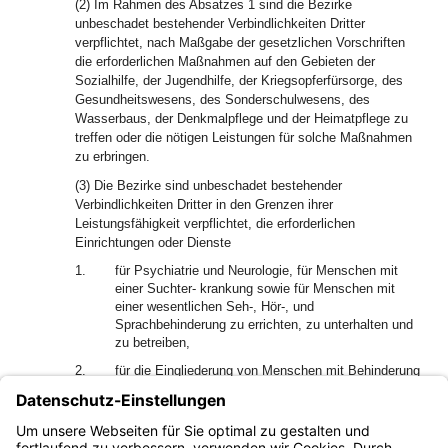
(2) Im Rahmen des Absatzes 1 sind die Bezirke
unbeschadet bestehender Verbindlichkeiten Dritter
verpflichtet, nach Maßgabe der gesetzlichen Vorschriften
die erforderlichen Maßnahmen auf den Gebieten der
Sozialhilfe, der Jugendhilfe, der Kriegsopferfürsorge, des
Gesundheitswesens, des Sonderschulwesens, des
Wasserbaus, der Denkmalpflege und der Heimatpflege zu
treffen oder die nötigen Leistungen für solche Maßnahmen
zu erbringen.
(3) Die Bezirke sind unbeschadet bestehender
Verbindlichkeiten Dritter in den Grenzen ihrer
Leistungsfähigkeit verpflichtet, die erforderlichen
Einrichtungen oder Dienste
1.
für Psychiatrie und Neurologie, für Menschen mit
einer Suchter- krankung sowie für Menschen mit
einer wesentlichen Seh-, Hör-, und
Sprachbehinderung zu errichten, zu unterhalten und
zu betreiben,
2.
für die Eingliederung von Menschen mit Behinderung
bereitzustellen, zu unterhalten oder zu fördern,
soweit sie als zentrale Einrichtungen für das
gesamte oder überwiegende Bezirksgebiet geboten
sind und freie Träger hierfür nicht tätig werden.