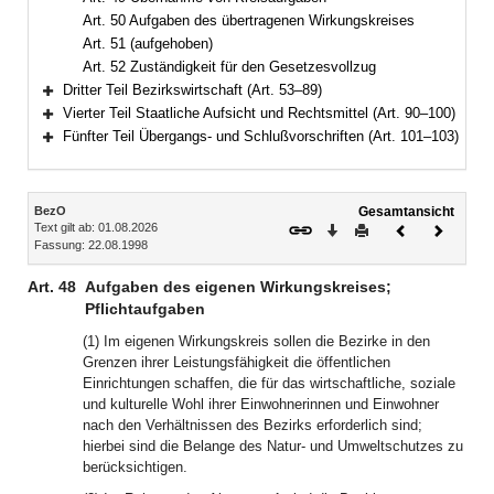
Art. 50 Aufgaben des übertragenen Wirkungskreises
Art. 51 (aufgehoben)
Art. 52 Zuständigkeit für den Gesetzesvollzug
Dritter Teil Bezirkswirtschaft (Art. 53–89)
Bereich erweitern
Vierter Teil Staatliche Aufsicht und Rechtsmittel (Art. 90–100)
Bereich erweitern
Fünfter Teil Übergangs- und Schlußvorschriften (Art. 101–103)
Bereich erweitern
Inhalt
BezO
Gesamtansicht
Text gilt ab: 01.08.2026
Download
Drucken
Vorheriges
Nächste
Fassung: 22.08.1998
Dokument
Dokume
Art. 48
Aufgaben des eigenen Wirkungskreises;
Pflichtaufgaben
(1) Im eigenen Wirkungskreis sollen die Bezirke in den
Grenzen ihrer Leistungsfähigkeit die öffentlichen
Einrichtungen schaffen, die für das wirtschaftliche, soziale
und kulturelle Wohl ihrer Einwohnerinnen und Einwohner
nach den Verhältnissen des Bezirks erforderlich sind;
hierbei sind die Belange des Natur- und Umweltschutzes zu
berücksichtigen.