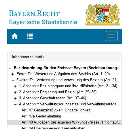
Zur
Zur
Toggle
Startseite
Trefferliste
navigati
von
der
BAYERN.RECHT
letzten
Navigation
Inhaltsverzeichnis
Suche
Bezirksordnung für den Freistaat Bayern (Bezirksordnung – BezO) in der Fassung der Bekanntmachung vom 22. August 1998 (GVBl. S. 850) BayRS 2020-4-2-I (Art. 1–103)
Bereich reduzieren
Erster Teil Wesen und Aufgaben des Bezirks (Art. 1–20)
Bereich erweitern
Zweiter Teil Verfassung und Verwaltung des Bezirks (Art. 21–52)
Bereich reduzieren
1. Abschnitt Bezirksorgane und ihre Hilfskräfte (Art. 21–34)
Bereich erweitern
2. Abschnitt Regierung und Bezirk (Art. 35–36)
Bereich erweitern
3. Abschnitt Geschäftsgang (Art. 37–46)
Bereich erweitern
4. Abschnitt Verwaltungsgrundsätze und Verwaltungsaufgaben (Art. 47–52)
Bereich reduzieren
Art. 47 Gesetzmäßigkeit; Unparteilichkeit
Art. 47a Geheimhaltung
Art. 48 Aufgaben des eigenen Wirkungskreises; Pflichtaufgaben
Art. 49 Übernahme von Kreisaufgaben