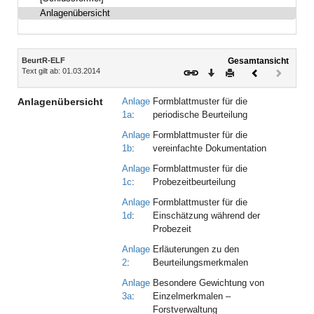
Anlagenübersicht
Inhalt
BeurtR-ELF
Gesamtansicht
Text gilt ab: 01.03.2014
Download
Drucken
Vorheriges
Nächste
Dokument
Dokume
(inaktiv)
Anlagenübersicht
Anlage
Formblattmuster für die
1a
:
periodische Beurteilung
Anlage
Formblattmuster für die
1b
:
vereinfachte Dokumentation
Anlage
Formblattmuster für die
1c
:
Probezeitbeurteilung
Anlage
Formblattmuster für die
1d
:
Einschätzung während der
Probezeit
Anlage
Erläuterungen zu den
2
:
Beurteilungsmerkmalen
Anlage
Besondere Gewichtung von
3a
:
Einzelmerkmalen –
Forstverwaltung