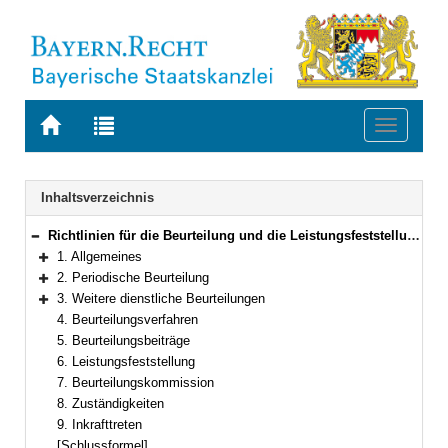
Zur
Zur
Toggle
Startseite
Trefferliste
navigati
von
der
BAYERN.RECHT
letzten
Navigation
Inhaltsverzeichnis
Suche
Richtlinien für die Beurteilung und die Leistungsfeststellung der Beamtinnen und Beamten im Geschäftsbereich des Bayerischen Staatsministeriums für Ernährung, Landwirtschaft und Forsten
Bereich reduzieren
1. Allgemeines
Bereich erweitern
2. Periodische Beurteilung
Bereich erweitern
3. Weitere dienstliche Beurteilungen
Bereich erweitern
4. Beurteilungsverfahren
5. Beurteilungsbeiträge
6. Leistungsfeststellung
7. Beurteilungskommission
8. Zuständigkeiten
9. Inkrafttreten
[Schlussformel]