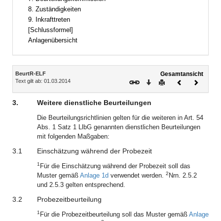
8. Zuständigkeiten
9. Inkrafttreten
[Schlussformel]
Anlagenübersicht
Inhalt
BeurtR-ELF
Gesamtansicht
Text gilt ab: 01.03.2014
Download
Drucken
Vorheriges
Nächste
Dokument
Dokume
3.
Weitere dienstliche Beurteilungen
Die Beurteilungsrichtlinien gelten für die weiteren in Art. 54
Abs. 1 Satz 1 LlbG genannten dienstlichen Beurteilungen
mit folgenden Maßgaben:
3.1
Einschätzung während der Probezeit
1
Für die Einschätzung während der Probezeit soll das
2
Muster gemäß
Anlage 1d
verwendet werden.
Nrn. 2.5.2
und 2.5.3 gelten entsprechend.
3.2
Probezeitbeurteilung
1
Für die Probezeitbeurteilung soll das Muster gemäß
Anlage