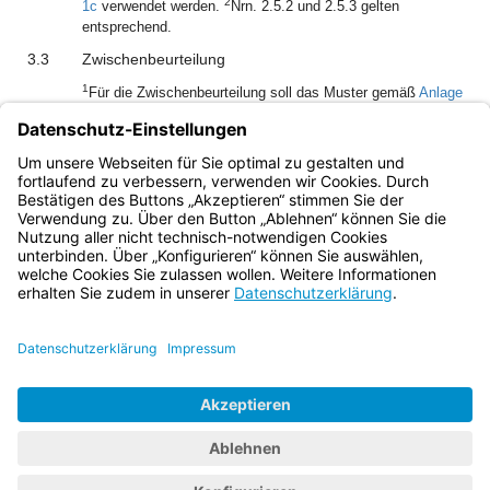
2
1c
verwendet werden.
Nrn. 2.5.2 und 2.5.3 gelten
entsprechend.
3.3
Zwischenbeurteilung
1
Für die Zwischenbeurteilung soll das Muster gemäß
Anlage
2
1b
verwendet werden.
Bei erheblichen Änderungen
gegenüber der letzten periodischen Beurteilung wird das
Muster gemäß
Anlage 1a
verwendet.
Bayern.de
BayernPortal
Datenschutz
Impressum
Barrierefreiheit
Hilfe
Kontakt
Kontrastwechsel
Schriftgröße