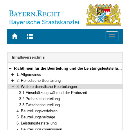
Zur
Zur
Toggle
Startseite
Trefferliste
navigati
von
der
BAYERN.RECHT
letzten
Navigation
Inhaltsverzeichnis
Suche
Richtlinien für die Beurteilung und die Leistungsfeststellung der Beamtinnen und Beamten im Geschäftsbereich des Bayerischen Staatsministeriums für Ernährung, Landwirtschaft und Forsten
Bereich reduzieren
1. Allgemeines
Bereich erweitern
2. Periodische Beurteilung
Bereich erweitern
3. Weitere dienstliche Beurteilungen
Bereich reduzieren
3.1 Einschätzung während der Probezeit
3.2 Probezeitbeurteilung
3.3 Zwischenbeurteilung
4. Beurteilungsverfahren
5. Beurteilungsbeiträge
6. Leistungsfeststellung
7. Beurteilungskommission