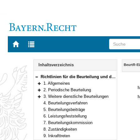
Zur
Zur
Startseite
Trefferliste
von
der
Navigation
BAYERN.RECHT
letzten
Inhalt
Inhaltsverzeichnis
BeurtR-E
Suche
Richtlinien für die Beurteilung und die Leistungsfeststellung der Beamtinnen und Beamten im Geschäftsbereich des Bayerischen Staatsministeriums für Ernährung, Landwirtschaft und Forsten
Bereich reduzieren
1. Allgemeines
Bereich erweitern
M
2. Periodische Beurteilung
Bereich erweitern
3. Weitere dienstliche Beurteilungen
M
Bereich erweitern
4. Beurteilungsverfahren
5. Beurteilungsbeiträge
6. Leistungsfeststellung
7. Beurteilungskommission
8. Zuständigkeiten
9. Inkrafttreten