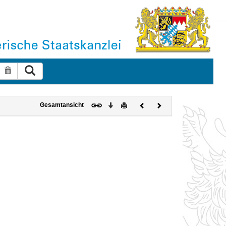
Suche ausführen
Suche zurücksetzen
Download
Drucken
Vorheriges
Nächstes
Gesamtansicht
Dokument
Dokument