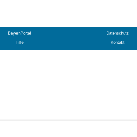
BayernPortal
Datenschutz
Hilfe
Kontakt