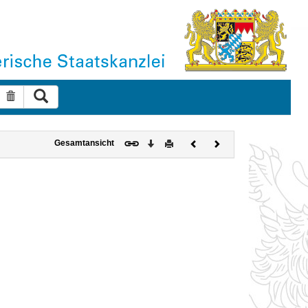
Suche ausführen
Suche zurücksetzen
Download
Drucken
Vorheriges
Nächstes
Gesamtansicht
Dokument
Dokument