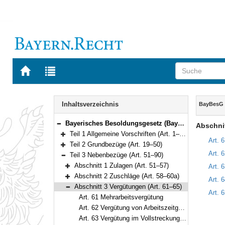
Zur
Zur
Startseite
Trefferliste
von
der
Navigation
BAYERN.RECHT
letzten
Inhalt
Inhaltsverzeichnis
BayBesG
Suche
Bayerisches Besoldungsgesetz (BayBesG) Vom 5. August 2010 (GVBl. S. 410, 764) BayRS 2032-1-1-F (Art. 1–111)
Abschni
Bereich reduzieren
Teil 1 Allgemeine Vorschriften (Art. 1–18)
Bereich erweitern
Art. 
Teil 2 Grundbezüge (Art. 19–50)
Bereich erweitern
Art. 
Teil 3 Nebenbezüge (Art. 51–90)
Bereich reduzieren
Abschnitt 1 Zulagen (Art. 51–57)
Art. 
Bereich erweitern
Abschnitt 2 Zuschläge (Art. 58–60a)
Art. 
Bereich erweitern
Abschnitt 3 Vergütungen (Art. 61–65)
Art. 
Bereich reduzieren
Art. 61 Mehrarbeitsvergütung
Art. 62 Vergütung von Arbeitszeitguthaben (Ausgleichszahlung)
Art. 63 Vergütung im Vollstreckungsdienst