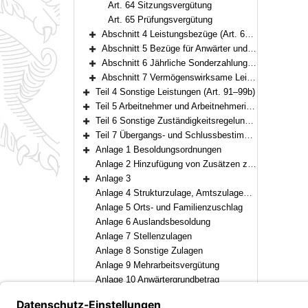
Art. 64 Sitzungsvergütung
Art. 65 Prüfungsvergütung
Abschnitt 4 Leistungsbezüge (Art. 66–74)
Bereich erweitern
Abschnitt 5 Bezüge für Anwärter und Anwärterinnen (Art. 75–81)
Bereich erweitern
Abschnitt 6 Jährliche Sonderzahlung (Art. 82–87)
Bereich erweitern
Abschnitt 7 Vermögenswirksame Leistungen (Art. 88–90)
Bereich erweitern
Teil 4 Sonstige Leistungen (Art. 91–99b)
Bereich erweitern
Teil 5 Arbeitnehmer und Arbeitnehmerinnen (Art. 100–101)
Bereich erweitern
Teil 6 Sonstige Zuständigkeitsregelung (Art. 102)
Bereich erweitern
Teil 7 Übergangs- und Schlussbestimmungen (Art. 103–111)
Bereich erweitern
Anlage 1 Besoldungsordnungen
Bereich erweitern
Anlage 2 Hinzufügung von Zusätzen zu den Amtsbezeichnungen
Anlage 3
Bereich erweitern
Anlage 4 Strukturzulage, Amtszulagen und Zulagen für besondere Berufsgruppen
Anlage 5 Orts- und Familienzuschlag
Anlage 6 Auslandsbesoldung
Anlage 7 Stellenzulagen
Anlage 8 Sonstige Zulagen
Anlage 9 Mehrarbeitsvergütung
Anlage 10 Anwärtergrundbetrag
Anlage 11
Bereich erweitern