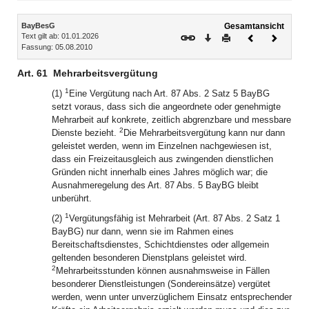
Inhalt
BayBesG
Gesamtansicht
Text gilt ab: 01.01.2026
Download
Drucken
Vorheriges
Nächste
Fassung: 05.08.2010
Dokument
Dokume
Art. 61
Mehrarbeitsvergütung
1
(1)
Eine Vergütung nach Art. 87 Abs. 2 Satz 5 BayBG
setzt voraus, dass sich die angeordnete oder genehmigte
Mehrarbeit auf konkrete, zeitlich abgrenzbare und messbare
2
Dienste bezieht.
Die Mehrarbeitsvergütung kann nur dann
geleistet werden, wenn im Einzelnen nachgewiesen ist,
dass ein Freizeitausgleich aus zwingenden dienstlichen
Gründen nicht innerhalb eines Jahres möglich war; die
Ausnahmeregelung des Art. 87 Abs. 5 BayBG bleibt
unberührt.
1
(2)
Vergütungsfähig ist Mehrarbeit (Art. 87 Abs. 2 Satz 1
BayBG) nur dann, wenn sie im Rahmen eines
Bereitschaftsdienstes, Schichtdienstes oder allgemein
geltenden besonderen Dienstplans geleistet wird.
2
Mehrarbeitsstunden können ausnahmsweise in Fällen
besonderer Dienstleistungen (Sondereinsätze) vergütet
werden, wenn unter unverzüglichem Einsatz entsprechender