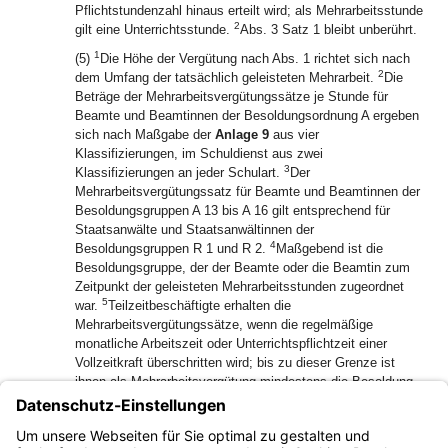
Pflichtstundenzahl hinaus erteilt wird; als Mehrarbeitsstunde
2
gilt eine Unterrichtsstunde.
Abs. 3 Satz 1 bleibt unberührt.
1
(5)
Die Höhe der Vergütung nach Abs. 1 richtet sich nach
2
dem Umfang der tatsächlich geleisteten Mehrarbeit.
Die
Beträge der Mehrarbeitsvergütungssätze je Stunde für
Beamte und Beamtinnen der Besoldungsordnung A ergeben
sich nach Maßgabe der
Anlage 9
aus vier
Klassifizierungen, im Schuldienst aus zwei
3
Klassifizierungen an jeder Schulart.
Der
Mehrarbeitsvergütungssatz für Beamte und Beamtinnen der
Besoldungsgruppen A 13 bis A 16 gilt entsprechend für
Staatsanwälte und Staatsanwältinnen der
4
Besoldungsgruppen R 1 und R 2.
Maßgebend ist die
Besoldungsgruppe, der der Beamte oder die Beamtin zum
Zeitpunkt der geleisteten Mehrarbeitsstunden zugeordnet
5
war.
Teilzeitbeschäftigte erhalten die
Mehrarbeitsvergütungssätze, wenn die regelmäßige
monatliche Arbeitszeit oder Unterrichtspflichtzeit einer
Vollzeitkraft überschritten wird; bis zu dieser Grenze ist
ihnen als Mehrarbeitsvergütung mindestens die Besoldung
(Art. 2 mit Ausnahme des Abs. 3 Nr. 2 Art. 58, Nr. 4 Art. 67
und Nr. 6 Art. 82 betreffend) nach Art. 6 zu zahlen;
stattdessen sind die Mehrarbeitsvergütungssätze zu