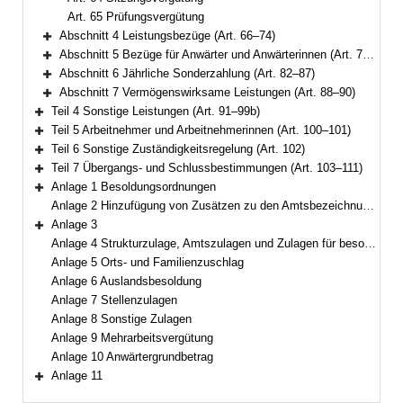
Art. 65 Prüfungsvergütung
Abschnitt 4 Leistungsbezüge (Art. 66–74)
Bereich erweitern
Abschnitt 5 Bezüge für Anwärter und Anwärterinnen (Art. 75–81)
Bereich erweitern
Abschnitt 6 Jährliche Sonderzahlung (Art. 82–87)
Bereich erweitern
Abschnitt 7 Vermögenswirksame Leistungen (Art. 88–90)
Bereich erweitern
Teil 4 Sonstige Leistungen (Art. 91–99b)
Bereich erweitern
Teil 5 Arbeitnehmer und Arbeitnehmerinnen (Art. 100–101)
Bereich erweitern
Teil 6 Sonstige Zuständigkeitsregelung (Art. 102)
Bereich erweitern
Teil 7 Übergangs- und Schlussbestimmungen (Art. 103–111)
Bereich erweitern
Anlage 1 Besoldungsordnungen
Bereich erweitern
Anlage 2 Hinzufügung von Zusätzen zu den Amtsbezeichnungen
Anlage 3
Bereich erweitern
Anlage 4 Strukturzulage, Amtszulagen und Zulagen für besondere Berufsgruppen
Anlage 5 Orts- und Familienzuschlag
Anlage 6 Auslandsbesoldung
Anlage 7 Stellenzulagen
Anlage 8 Sonstige Zulagen
Anlage 9 Mehrarbeitsvergütung
Anlage 10 Anwärtergrundbetrag
Anlage 11
Bereich erweitern