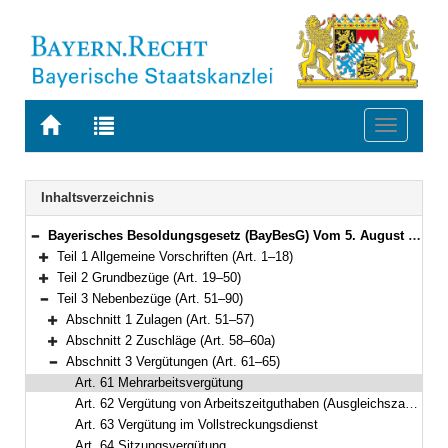
Zur
Zur
Toggle
Startseite
Trefferliste
navigati
von
der
BAYERN.RECHT
letzten
Navigation
Inhaltsverzeichnis
Suche
Bayerisches Besoldungsgesetz (BayBesG) Vom 5. August 2010 (GVBl. S. 410, 764) BayRS 2032-1-1-F (Art. 1–111)
Bereich reduzieren
Teil 1 Allgemeine Vorschriften (Art. 1–18)
Bereich erweitern
Teil 2 Grundbezüge (Art. 19–50)
Bereich erweitern
Teil 3 Nebenbezüge (Art. 51–90)
Bereich reduzieren
Abschnitt 1 Zulagen (Art. 51–57)
Bereich erweitern
Abschnitt 2 Zuschläge (Art. 58–60a)
Bereich erweitern
Abschnitt 3 Vergütungen (Art. 61–65)
Bereich reduzieren
Art. 61 Mehrarbeitsvergütung
Art. 62 Vergütung von Arbeitszeitguthaben (Ausgleichszahlung)
Art. 63 Vergütung im Vollstreckungsdienst
Art. 64 Sitzungsvergütung