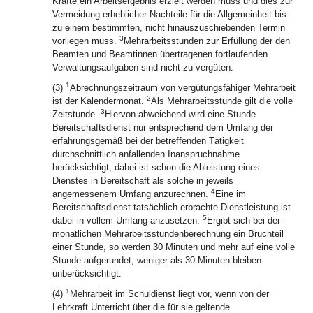
Kräfte ein Arbeitsergebnis erzielt werden muss und dies zur
Vermeidung erheblicher Nachteile für die Allgemeinheit bis
zu einem bestimmten, nicht hinauszuschiebenden Termin
3
vorliegen muss.
Mehrarbeitsstunden zur Erfüllung der den
Beamten und Beamtinnen übertragenen fortlaufenden
Verwaltungsaufgaben sind nicht zu vergüten.
1
(3)
Abrechnungszeitraum von vergütungsfähiger Mehrarbeit
2
ist der Kalendermonat.
Als Mehrarbeitsstunde gilt die volle
3
Zeitstunde.
Hiervon abweichend wird eine Stunde
Bereitschaftsdienst nur entsprechend dem Umfang der
erfahrungsgemäß bei der betreffenden Tätigkeit
durchschnittlich anfallenden Inanspruchnahme
berücksichtigt; dabei ist schon die Ableistung eines
Dienstes in Bereitschaft als solche in jeweils
4
angemessenem Umfang anzurechnen.
Eine im
Bereitschaftsdienst tatsächlich erbrachte Dienstleistung ist
5
dabei in vollem Umfang anzusetzen.
Ergibt sich bei der
monatlichen Mehrarbeitsstundenberechnung ein Bruchteil
einer Stunde, so werden 30 Minuten und mehr auf eine volle
Stunde aufgerundet, weniger als 30 Minuten bleiben
unberücksichtigt.
1
(4)
Mehrarbeit im Schuldienst liegt vor, wenn von der
Lehrkraft Unterricht über die für sie geltende