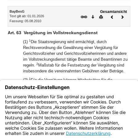
Inhalt
BayBesG
Gesamtansicht
Text gilt ab: 01.01.2026
Download
Drucken
Vorheriges
Nächste
Fassung: 05.08.2010
Dokument
Dokume
Art. 63
Vergütung im Vollstreckungsdienst
1
(1)
Die Staatsregierung wird ermächtigt, durch
Rechtsverordnung die Gewährung einer Vergütung für
Gerichtsvollzieher und Gerichtsvollzieherinnen und andere
im Vollstreckungsdienst tätige Beamte und Beamtinnen zu
2
regeln.
Maßstab für die Festsetzung der Vergütung sind
insbesondere die vereinnahmten Gebühren oder Beträge.
1
(2)
Für die Vergütung können Höchstsätze für die
einzelnen Vollstreckungsaufträge sowie für das Kalenderjahr
2
festgesetzt werden.
Es kann bestimmt werden, inwieweit
mit der Vergütung ein besonderer Aufwand des Beamten
oder der Beamtin mit abgegolten wird.
Bayern.de
BayernPortal