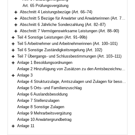
Art. 65 Prüfungsvergütung
Abschnitt 4 Leistungsbezüge (Art. 66–74)
Bereich erweitern
Abschnitt 5 Bezüge für Anwärter und Anwärterinnen (Art. 75–81)
Bereich erweitern
Abschnitt 6 Jährliche Sonderzahlung (Art. 82–87)
Bereich erweitern
Abschnitt 7 Vermögenswirksame Leistungen (Art. 88–90)
Bereich erweitern
Teil 4 Sonstige Leistungen (Art. 91–99b)
Bereich erweitern
Teil 5 Arbeitnehmer und Arbeitnehmerinnen (Art. 100–101)
Bereich erweitern
Teil 6 Sonstige Zuständigkeitsregelung (Art. 102)
Bereich erweitern
Teil 7 Übergangs- und Schlussbestimmungen (Art. 103–111)
Bereich erweitern
Anlage 1 Besoldungsordnungen
Bereich erweitern
Anlage 2 Hinzufügung von Zusätzen zu den Amtsbezeichnungen
Anlage 3
Bereich erweitern
Anlage 4 Strukturzulage, Amtszulagen und Zulagen für besondere Berufsgruppen
Anlage 5 Orts- und Familienzuschlag
Anlage 6 Auslandsbesoldung
Anlage 7 Stellenzulagen
Anlage 8 Sonstige Zulagen
Anlage 9 Mehrarbeitsvergütung
Anlage 10 Anwärtergrundbetrag
Anlage 11
Bereich erweitern