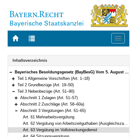
Zur
Zur
Toggle
Startseite
Trefferliste
navigati
von
der
BAYERN.RECHT
letzten
Navigation
Inhaltsverzeichnis
Suche
Bayerisches Besoldungsgesetz (BayBesG) Vom 5. August 2010 (GVBl. S. 410, 764) BayRS 2032-1-1-F (Art. 1–111)
Bereich reduzieren
Teil 1 Allgemeine Vorschriften (Art. 1–18)
Bereich erweitern
Teil 2 Grundbezüge (Art. 19–50)
Bereich erweitern
Teil 3 Nebenbezüge (Art. 51–90)
Bereich reduzieren
Abschnitt 1 Zulagen (Art. 51–57)
Bereich erweitern
Abschnitt 2 Zuschläge (Art. 58–60a)
Bereich erweitern
Abschnitt 3 Vergütungen (Art. 61–65)
Bereich reduzieren
Art. 61 Mehrarbeitsvergütung
Art. 62 Vergütung von Arbeitszeitguthaben (Ausgleichszahlung)
Art. 63 Vergütung im Vollstreckungsdienst
Art. 64 Sitzungsvergütung