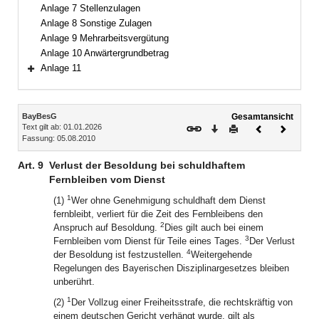
Anlage 7 Stellenzulagen
Anlage 8 Sonstige Zulagen
Anlage 9 Mehrarbeitsvergütung
Anlage 10 Anwärtergrundbetrag
Anlage 11
Bereich erweitern
Inhalt
BayBesG
Gesamtansicht
Text gilt ab: 01.01.2026
Download
Drucken
Vorheriges
Nächste
Fassung: 05.08.2010
Dokument
Dokume
Art. 9
Verlust der Besoldung bei schuldhaftem
Fernbleiben vom Dienst
1
(1)
Wer ohne Genehmigung schuldhaft dem Dienst
fernbleibt, verliert für die Zeit des Fernbleibens den
2
Anspruch auf Besoldung.
Dies gilt auch bei einem
3
Fernbleiben vom Dienst für Teile eines Tages.
Der Verlust
4
der Besoldung ist festzustellen.
Weitergehende
Regelungen des Bayerischen Disziplinargesetzes bleiben
unberührt.
1
(2)
Der Vollzug einer Freiheitsstrafe, die rechtskräftig von
einem deutschen Gericht verhängt wurde, gilt als