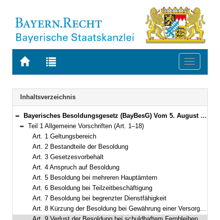
Zur
Zur
Toggle
Startseite
Trefferliste
navigati
von
der
BAYERN.RECHT
letzten
Navigation
Inhaltsverzeichnis
Suche
Bayerisches Besoldungsgesetz (BayBesG) Vom 5. August 2010 (GVBl. S. 410, 764) BayRS 2032-1-1-F (Art. 1–111)
Bereich reduzieren
Teil 1 Allgemeine Vorschriften (Art. 1–18)
Bereich reduzieren
Art. 1 Geltungsbereich
Art. 2 Bestandteile der Besoldung
Art. 3 Gesetzesvorbehalt
Art. 4 Anspruch auf Besoldung
Art. 5 Besoldung bei mehreren Hauptämtern
Art. 6 Besoldung bei Teilzeitbeschäftigung
Art. 7 Besoldung bei begrenzter Dienstfähigkeit
Art. 8 Kürzung der Besoldung bei Gewährung einer Versorgung durch eine zwischenstaatliche oder überstaatliche Einrichtung
Art. 9 Verlust der Besoldung bei schuldhaftem Fernbleiben vom Dienst