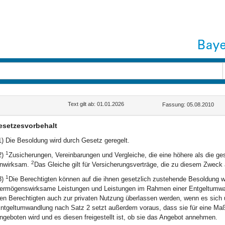
Text gilt ab: 01.01.2026
Fassung: 05.08.2010
esetzesvorbehalt
1) Die Besoldung wird durch Gesetz geregelt.
1
2)
Zusicherungen, Vereinbarungen und Vergleiche, die eine höhere als die ge
2
nwirksam.
Das Gleiche gilt für Versicherungsverträge, die zu diesem Zwec
1
3)
Die Berechtigten können auf die ihnen gesetzlich zustehende Besoldung w
ermögenswirksame Leistungen und Leistungen im Rahmen einer Entgeltumwand
en Berechtigten auch zur privaten Nutzung überlassen werden, wenn es sich 
ntgeltumwandlung nach Satz 2 setzt außerdem voraus, dass sie für eine Maß
ngeboten wird und es diesen freigestellt ist, ob sie das Angebot annehmen.