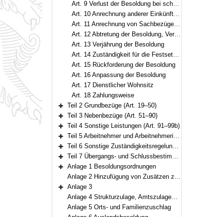
Art. 9 Verlust der Besoldung bei schuldhaftem Fernbleiben vom Dienst
Art. 10 Anrechnung anderer Einkünfte auf die Besoldung
Art. 11 Anrechnung von Sachbezügen auf die Besoldung
Art. 12 Abtretung der Besoldung, Verpfändung, Aufrechnungs- und Zurückbehaltungsrecht
Art. 13 Verjährung der Besoldung
Art. 14 Zuständigkeit für die Festsetzung und Anordnung der Besoldung
Art. 15 Rückforderung der Besoldung
Art. 16 Anpassung der Besoldung
Art. 17 Dienstlicher Wohnsitz
Art. 18 Zahlungsweise
Teil 2 Grundbezüge (Art. 19–50)
Bereich erweitern
Teil 3 Nebenbezüge (Art. 51–90)
Bereich erweitern
Teil 4 Sonstige Leistungen (Art. 91–99b)
Bereich erweitern
Teil 5 Arbeitnehmer und Arbeitnehmerinnen (Art. 100–101)
Bereich erweitern
Teil 6 Sonstige Zuständigkeitsregelung (Art. 102)
Bereich erweitern
Teil 7 Übergangs- und Schlussbestimmungen (Art. 103–111)
Bereich erweitern
Anlage 1 Besoldungsordnungen
Bereich erweitern
Anlage 2 Hinzufügung von Zusätzen zu den Amtsbezeichnungen
Anlage 3
Bereich erweitern
Anlage 4 Strukturzulage, Amtszulagen und Zulagen für besondere Berufsgruppen
Anlage 5 Orts- und Familienzuschlag