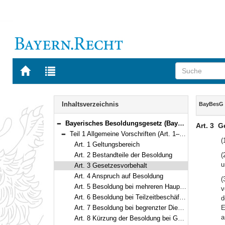
Zur
Zur
Startseite
Trefferliste
von
der
Navigation
BAYERN.RECHT
letzten
Inhalt
Inhaltsverzeichnis
BayBesG
Suche
Bayerisches Besoldungsgesetz (BayBesG) Vom 5. August 2010 (GVBl. S. 410, 764) BayRS 2032-1-1-F (Art. 1–111)
Art. 3
G
Bereich reduzieren
Teil 1 Allgemeine Vorschriften (Art. 1–18)
Bereich reduzieren
(
Art. 1 Geltungsbereich
Art. 2 Bestandteile der Besoldung
(
u
Art. 3 Gesetzesvorbehalt
Art. 4 Anspruch auf Besoldung
(
Art. 5 Besoldung bei mehreren Hauptämtern
v
Art. 6 Besoldung bei Teilzeitbeschäftigung
d
Art. 7 Besoldung bei begrenzter Dienstfähigkeit
E
a
Art. 8 Kürzung der Besoldung bei Gewährung einer Versorgung durch eine zwischenstaatliche oder überstaatliche Einrichtung