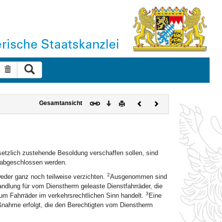
Suche ausführen
Suche zurücksetzen
Download
Drucken
Vorheriges
Nächstes
Gesamtansicht
Dokument
Dokument
setzlich zustehende Besoldung verschaffen sollen, sind
k abgeschlossen werden.
2
eder ganz noch teilweise verzichten.
Ausgenommen sind
lung für vom Dienstherrn geleaste Dienstfahrräder, die
3
um Fahrräder im verkehrsrechtlichen Sinn handelt.
Eine
nahme erfolgt, die den Berechtigten vom Dienstherrn