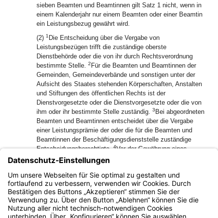
sieben Beamten und Beamtinnen gilt Satz 1 nicht, wenn in
einem Kalenderjahr nur einem Beamten oder einer Beamtin
ein Leistungsbezug gewährt wird.
1
(2)
Die Entscheidung über die Vergabe von
Leistungsbezügen trifft die zuständige oberste
Dienstbehörde oder die von ihr durch Rechtsverordnung
2
bestimmte Stelle.
Für die Beamten und Beamtinnen der
Gemeinden, Gemeindeverbände und sonstigen unter der
Aufsicht des Staates stehenden Körperschaften, Anstalten
und Stiftungen des öffentlichen Rechts ist der
Dienstvorgesetzte oder die Dienstvorgesetzte oder die von
3
ihm oder ihr bestimmte Stelle zuständig.
Bei abgeordneten
Beamten und Beamtinnen entscheidet über die Vergabe
einer Leistungsprämie der oder die für die Beamten und
Beamtinnen der Beschäftigungsdienststelle zuständige
4
Entscheidungsberechtigte.
Vor der Gewährung eines
Leistungsbezugs sollen die Vorgesetzten des Beamten oder
5
der Beamtin gehört werden.
Die Entscheidung ist dem
Beamten oder der Beamtin in Textform mitzuteilen; dabei ist
die Leistung im Einzelnen darzustellen.
Bayern.de