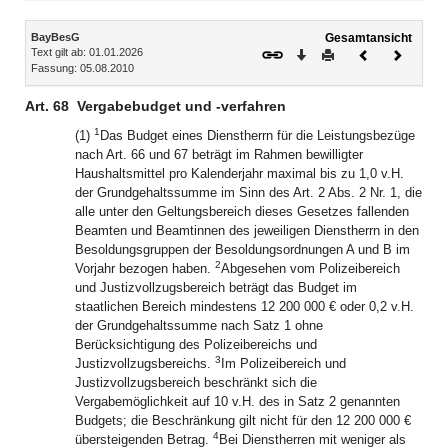
Inhalt
BayBesG
Gesamtansicht
Text gilt ab: 01.01.2026
Download
Drucken
Vorheriges
Nächste
Fassung: 05.08.2010
Dokument
Dokume
Art. 68
Vergabebudget und -verfahren
1
(1)
Das Budget eines Dienstherrn für die Leistungsbezüge
nach Art. 66 und 67 beträgt im Rahmen bewilligter
Haushaltsmittel pro Kalenderjahr maximal bis zu 1,0 v.H.
der Grundgehaltssumme im Sinn des Art. 2 Abs. 2 Nr. 1, die
alle unter den Geltungsbereich dieses Gesetzes fallenden
Beamten und Beamtinnen des jeweiligen Dienstherrn in den
Besoldungsgruppen der Besoldungsordnungen A und B im
2
Vorjahr bezogen haben.
Abgesehen vom Polizeibereich
und Justizvollzugsbereich beträgt das Budget im
staatlichen Bereich mindestens 12 200 000 € oder 0,2 v.H.
der Grundgehaltssumme nach Satz 1 ohne
Berücksichtigung des Polizeibereichs und
3
Justizvollzugsbereichs.
Im Polizeibereich und
Justizvollzugsbereich beschränkt sich die
Vergabemöglichkeit auf 10 v.H. des in Satz 2 genannten
Budgets; die Beschränkung gilt nicht für den 12 200 000 €
4
übersteigenden Betrag.
Bei Dienstherren mit weniger als