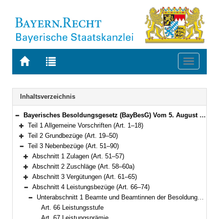
Zur
Zur
Toggle
Startseite
Trefferliste
navigati
von
der
BAYERN.RECHT
letzten
Navigation
Inhaltsverzeichnis
Suche
Bayerisches Besoldungsgesetz (BayBesG) Vom 5. August 2010 (GVBl. S. 410, 764) BayRS 2032-1-1-F (Art. 1–111)
Bereich reduzieren
Teil 1 Allgemeine Vorschriften (Art. 1–18)
Bereich erweitern
Teil 2 Grundbezüge (Art. 19–50)
Bereich erweitern
Teil 3 Nebenbezüge (Art. 51–90)
Bereich reduzieren
Abschnitt 1 Zulagen (Art. 51–57)
Bereich erweitern
Abschnitt 2 Zuschläge (Art. 58–60a)
Bereich erweitern
Abschnitt 3 Vergütungen (Art. 61–65)
Bereich erweitern
Abschnitt 4 Leistungsbezüge (Art. 66–74)
Bereich reduzieren
Unterabschnitt 1 Beamte und Beamtinnen der Besoldungsordnungen A und B (Art. 66–68)
Bereich reduzieren
Art. 66 Leistungsstufe
Art. 67 Leistungsprämie