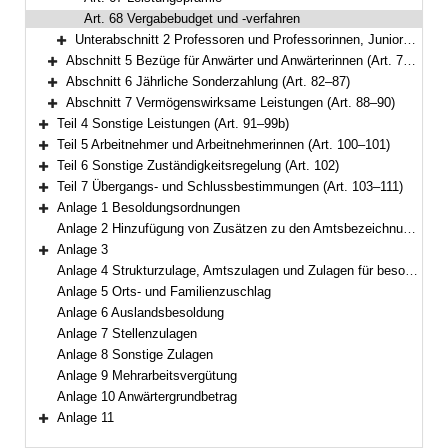
Art. 68 Vergabebudget und -verfahren
Unterabschnitt 2 Professoren und Professorinnen, Juniorprofessoren und Juniorprofessorinnen, Nachwuchsprofessoren und Nachwuchsprofessorinnen sowie hauptberufliche Mitglieder von Hochschulleitungen (Art. 69–74)
Bereich erweitern
Abschnitt 5 Bezüge für Anwärter und Anwärterinnen (Art. 75–81)
Bereich erweitern
Abschnitt 6 Jährliche Sonderzahlung (Art. 82–87)
Bereich erweitern
Abschnitt 7 Vermögenswirksame Leistungen (Art. 88–90)
Bereich erweitern
Teil 4 Sonstige Leistungen (Art. 91–99b)
Bereich erweitern
Teil 5 Arbeitnehmer und Arbeitnehmerinnen (Art. 100–101)
Bereich erweitern
Teil 6 Sonstige Zuständigkeitsregelung (Art. 102)
Bereich erweitern
Teil 7 Übergangs- und Schlussbestimmungen (Art. 103–111)
Bereich erweitern
Anlage 1 Besoldungsordnungen
Bereich erweitern
Anlage 2 Hinzufügung von Zusätzen zu den Amtsbezeichnungen
Anlage 3
Bereich erweitern
Anlage 4 Strukturzulage, Amtszulagen und Zulagen für besondere Berufsgruppen
Anlage 5 Orts- und Familienzuschlag
Anlage 6 Auslandsbesoldung
Anlage 7 Stellenzulagen
Anlage 8 Sonstige Zulagen
Anlage 9 Mehrarbeitsvergütung
Anlage 10 Anwärtergrundbetrag
Anlage 11
Bereich erweitern