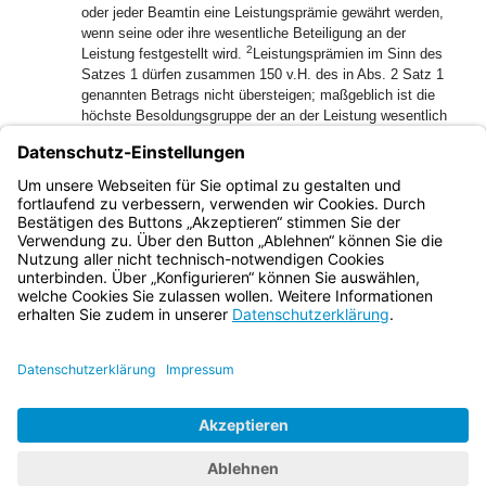
oder jeder Beamtin eine Leistungsprämie gewährt werden,
wenn seine oder ihre wesentliche Beteiligung an der
2
Leistung festgestellt wird.
Leistungsprämien im Sinn des
Satzes 1 dürfen zusammen 150 v.H. des in Abs. 2 Satz 1
genannten Betrags nicht übersteigen; maßgeblich ist die
höchste Besoldungsgruppe der an der Leistung wesentlich
beteiligten Beamten oder Beamtinnen.
(4) Eine Leistungsprämie kann nicht auf Grund eines
Sachverhalts gewährt werden, der bereits der Gewährung
eines anderen Nebenbezugs zugrunde liegt.
Bayern.de
BayernPortal
Datenschutz
Impressum
Barrierefreiheit
Hilfe
Kontakt