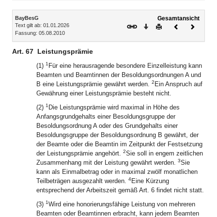
Inhalt
BayBesG
Gesamtansicht
Text gilt ab: 01.01.2026
Download
Drucken
Vorheriges
Nächste
Fassung: 05.08.2010
Dokument
Dokume
Art. 67
Leistungsprämie
1
(1)
Für eine herausragende besondere Einzelleistung kann
Beamten und Beamtinnen der Besoldungsordnungen A und
2
B eine Leistungsprämie gewährt werden.
Ein Anspruch auf
Gewährung einer Leistungsprämie besteht nicht.
1
(2)
Die Leistungsprämie wird maximal in Höhe des
Anfangsgrundgehalts einer Besoldungsgruppe der
Besoldungsordnung A oder des Grundgehalts einer
Besoldungsgruppe der Besoldungsordnung B gewährt, der
der Beamte oder die Beamtin im Zeitpunkt der Festsetzung
2
der Leistungsprämie angehört.
Sie soll in engem zeitlichen
3
Zusammenhang mit der Leistung gewährt werden.
Sie
kann als Einmalbetrag oder in maximal zwölf monatlichen
4
Teilbeträgen ausgezahlt werden.
Eine Kürzung
entsprechend der Arbeitszeit gemäß Art. 6 findet nicht statt.
1
(3)
Wird eine honorierungsfähige Leistung von mehreren
Beamten oder Beamtinnen erbracht, kann jedem Beamten