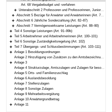
Art. 68 Vergabebudget und -verfahren
Unterabschnitt 2 Professoren und Professorinnen, Juniorprofessoren und Juniorprofessorinnen, Nachwuchsprofessoren und Nachwuchsprofessorinnen sowie hauptberufliche Mitglieder von Hochschulleitungen (Art. 69–74)
Bereich erweitern
Abschnitt 5 Bezüge für Anwärter und Anwärterinnen (Art. 75–81)
Bereich erweitern
Abschnitt 6 Jährliche Sonderzahlung (Art. 82–87)
Bereich erweitern
Abschnitt 7 Vermögenswirksame Leistungen (Art. 88–90)
Bereich erweitern
Teil 4 Sonstige Leistungen (Art. 91–99b)
Bereich erweitern
Teil 5 Arbeitnehmer und Arbeitnehmerinnen (Art. 100–101)
Bereich erweitern
Teil 6 Sonstige Zuständigkeitsregelung (Art. 102)
Bereich erweitern
Teil 7 Übergangs- und Schlussbestimmungen (Art. 103–111)
Bereich erweitern
Anlage 1 Besoldungsordnungen
Bereich erweitern
Anlage 2 Hinzufügung von Zusätzen zu den Amtsbezeichnungen
Anlage 3
Bereich erweitern
Anlage 4 Strukturzulage, Amtszulagen und Zulagen für besondere Berufsgruppen
Anlage 5 Orts- und Familienzuschlag
Anlage 6 Auslandsbesoldung
Anlage 7 Stellenzulagen
Anlage 8 Sonstige Zulagen
Anlage 9 Mehrarbeitsvergütung
Anlage 10 Anwärtergrundbetrag
Anlage 11
Bereich erweitern