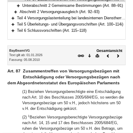
Unterabschnitt 2 Gemeinsame Bestimmungen (Art. 88–91)
Bereich erweitern
Abschnitt 2 Versorgungsausgleich (Art. 92–93)
Bereich erweitern
Teil 4 Versorgungslastenteilung bei landesinternen Dienstherrenwechseln (Art. 94–99a)
Bereich erweitern
Teil 5 Überleitungs- und Übergangsvorschriften (Art. 100–114i)
Bereich erweitern
Teil 6 Schlussvorschriften (Art. 115–118)
Bereich erweitern
Inhalt
BayBeamtVG
Gesamtansicht
Text gilt ab: 01.01.2026
Download
Drucken
Vorheriges
Nächste
Fassung: 05.08.2010
Dokument
Dokume
Art. 87
Zusammentreffen von Versorgungsbezügen mit
Entschädigung oder Versorgungsbezügen nach
dem Abgeordnetenstatut des Europäischen Parlaments
(1) Beziehen Versorgungsberechtigte eine Entschädigung
nach Art. 10 des Beschlusses 2005/684/EG, so werden die
Versorgungsbezüge um 50 v.H., jedoch höchstens um 50
v.H. der Entschädigung gekürzt.
1
(2)
Beziehen Versorgungsberechtigte Versorgungsbezüge
nach Art. 14, 15 und 17 des Beschlusses 2005/684/EG,
ruhen die Versorgungsbezüge um 50 v.H. des Betrags, um