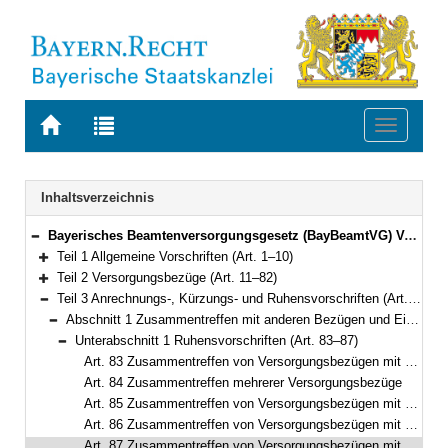
Zur
Zur
Toggle
Startseite
Trefferliste
navigati
von
der
BAYERN.RECHT
letzten
Navigation
Inhaltsverzeichnis
Suche
Bayerisches Beamtenversorgungsgesetz (BayBeamtVG) Vom 5. August 2010 (GVBl. S. 410, 528, 764) BayRS 2033-1-1-F (Art. 1–118)
Bereich reduzieren
Teil 1 Allgemeine Vorschriften (Art. 1–10)
Bereich erweitern
Teil 2 Versorgungsbezüge (Art. 11–82)
Bereich erweitern
Teil 3 Anrechnungs-, Kürzungs- und Ruhensvorschriften (Art. 83–93)
Bereich reduzieren
Abschnitt 1 Zusammentreffen mit anderen Bezügen und Einkünften (Art. 83–91)
Bereich reduzieren
Unterabschnitt 1 Ruhensvorschriften (Art. 83–87)
Bereich reduzieren
Art. 83 Zusammentreffen von Versorgungsbezügen mit Erwerbs- und Erwerbsersatzeinkommen
Art. 84 Zusammentreffen mehrerer Versorgungsbezüge
Art. 85 Zusammentreffen von Versorgungsbezügen mit Renten oder Altersgeld
Art. 86 Zusammentreffen von Versorgungsbezügen mit Versorgung aus zwischenstaatlicher und überstaatlicher Verwendung
Art. 87 Zusammentreffen von Versorgungsbezügen mit Entschädigung oder Versorgungsbezügen nach dem Abgeordnetenstatut des Europäischen Parlaments