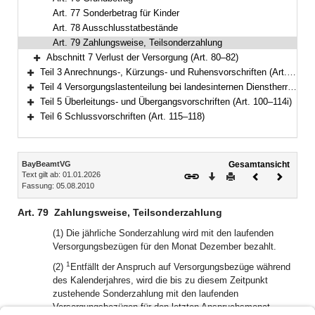
Art. 77 Sonderbetrag für Kinder
Art. 78 Ausschlusstatbestände
Art. 79 Zahlungsweise, Teilsonderzahlung
Abschnitt 7 Verlust der Versorgung (Art. 80–82)
Bereich erweitern
Teil 3 Anrechnungs-, Kürzungs- und Ruhensvorschriften (Art. 83–93)
Bereich erweitern
Teil 4 Versorgungslastenteilung bei landesinternen Dienstherrenwechseln (Art. 94–99a)
Bereich erweitern
Teil 5 Überleitungs- und Übergangsvorschriften (Art. 100–114i)
Bereich erweitern
Teil 6 Schlussvorschriften (Art. 115–118)
Bereich erweitern
Inhalt
BayBeamtVG
Gesamtansicht
Text gilt ab: 01.01.2026
Download
Drucken
Vorheriges
Nächste
Fassung: 05.08.2010
Dokument
Dokume
Art. 79
Zahlungsweise, Teilsonderzahlung
(1) Die jährliche Sonderzahlung wird mit den laufenden
Versorgungsbezügen für den Monat Dezember bezahlt.
1
(2)
Entfällt der Anspruch auf Versorgungsbezüge während
des Kalenderjahres, wird die bis zu diesem Zeitpunkt
zustehende Sonderzahlung mit den laufenden
Versorgungsbezügen für den letzten Anspruchsmonat