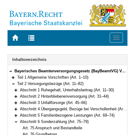
Zur
Zur
Toggle
Startseite
Trefferliste
navigati
von
der
BAYERN.RECHT
letzten
Navigation
Inhaltsverzeichnis
Suche
Bayerisches Beamtenversorgungsgesetz (BayBeamtVG) Vom 5. August 2010 (GVBl. S. 410, 528, 764) BayRS 2033-1-1-F (Art. 1–118)
Bereich reduzieren
Teil 1 Allgemeine Vorschriften (Art. 1–10)
Bereich erweitern
Teil 2 Versorgungsbezüge (Art. 11–82)
Bereich reduzieren
Abschnitt 1 Ruhegehalt, Unterhaltsbeitrag (Art. 11–30)
Bereich erweitern
Abschnitt 2 Hinterbliebenenversorgung (Art. 31–44)
Bereich erweitern
Abschnitt 3 Unfallfürsorge (Art. 45–66)
Bereich erweitern
Abschnitt 4 Übergangsgeld, Bezüge bei Verschollenheit (Art. 67–68)
Bereich erweitern
Abschnitt 5 Familienbezogene Leistungen (Art. 69–74)
Bereich erweitern
Abschnitt 6 Sonderzahlung (Art. 75–79)
Bereich reduzieren
Art. 75 Anspruch und Bestandteile
Art. 76 Grundbetrag