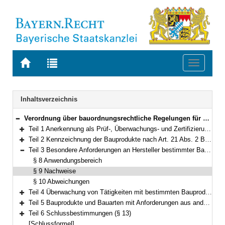
Zur
Zur
Toggle
Startseite
Trefferliste
navigati
von
der
BAYERN.RECHT
letzten
Navigation
Inhaltsverzeichnis
Suche
Verordnung über bauordnungsrechtliche Regelungen für Bauprodukte und Bauarten (Bauprodukte- und Bauartenverordnung – BauPAV) Vom 20. September 1999 (GVBl. S. 424) BayRS 2132-1-23-B (§§ 1–13)
Bereich reduzieren
Teil 1 Anerkennung als Prüf-, Überwachungs- und Zertifizierungsstellen nach Art. 23 Abs. 3 der Bayerischen Bauordnung (BayBO) (§§ 1–6)
Bereich erweitern
Teil 2 Kennzeichnung der Bauprodukte nach Art. 21 Abs. 2 BayBO (§ 7)
Bereich erweitern
Teil 3 Besondere Anforderungen an Hersteller bestimmter Bauprodukte und Anwender bestimmter Bauarten nach Art. 22 BayBO (§§ 8–10)
Bereich reduzieren
§ 8 Anwendungsbereich
§ 9 Nachweise
§ 10 Abweichungen
Teil 4 Überwachung von Tätigkeiten mit bestimmten Bauprodukten und bei bestimmten Bauarten nach Art. 15 Abs. 6 und Art. 22 BayBO (§ 11)
Bereich erweitern
Teil 5 Bauprodukte und Bauarten mit Anforderungen aus anderen Rechtsbereichen (§ 12)
Bereich erweitern
Teil 6 Schlussbestimmungen (§ 13)
Bereich erweitern
[Schlussformel]