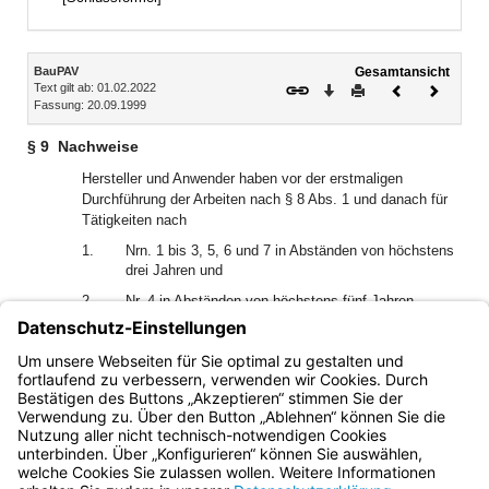
Inhalt
BauPAV
Gesamtansicht
Text gilt ab: 01.02.2022
Download
Drucken
Vorheriges
Nächste
Fassung: 20.09.1999
Dokument
Dokume
§ 9
Nachweise
Hersteller und Anwender haben vor der erstmaligen
Durchführung der Arbeiten nach § 8 Abs. 1 und danach für
Tätigkeiten nach
1.
Nrn. 1 bis 3, 5, 6 und 7 in Abständen von höchstens
drei Jahren und
2.
Nr. 4 in Abständen von höchstens fünf Jahren
gegenüber einer nach § 1 Abs. 1 Nr. 6 anerkannten
Prüfstelle nachzuweisen, dass sie über die
vorgeschriebenen Fachkräfte und Vorrichtungen verfügen.
Bayern.de
BayernPortal