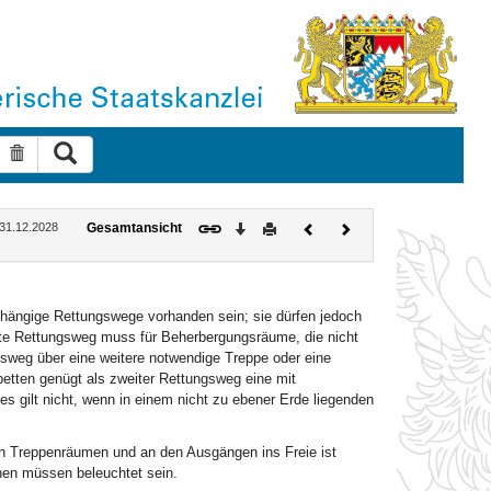
Suche ausführen
Suche zurücksetzen
Download
Drucken
Vorheriges
Nächstes
: 31.12.2028
Gesamtansicht
Dokument
Dokument
ängige Rettungswege vorhanden sein; sie dürfen jedoch
te Rettungsweg muss für Beherbergungsräume, die nicht
gsweg über eine weitere notwendige Treppe oder eine
etten genügt als zweiter Rettungsweg eine mit
s gilt nicht, wenn in einem nicht zu ebener Erde liegenden
n Treppenräumen und an den Ausgängen ins Freie ist
hen müssen beleuchtet sein.