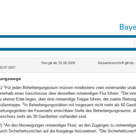
Text gilt ab: 01.08.2009
Gesamtvorschrift gilt bis
02.07.2007
tungswege
1
1)
Für jeden Beherbergungsraum müssen mindestens zwei voneinander unabh
2
nnerhalb eines Geschosses über denselben notwendigen Flur führen.
Der ers
u ebener Erde liegen, über eine notwendige Treppe führen, der zweite Rettun
3
ußentreppe.
In Beherbergungsstätten mit insgesamt nicht mehr als 60 Gastb
ettungsgeräten der Feuerwehr erreichbare Stelle des Beherbergungsraums; die
eschoss mehr als 30 Gastbetten vorhanden sind.
1
2)
An den Abzweigungen notwendiger Flure, an den Zugängen zu notwendige
2
urch Sicherheitszeichen auf die Ausgänge hinzuweisen.
Die Sicherheitszeic