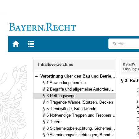
Zur
Zur
Startseite
Trefferliste
von
der
Navigation
BAYERN.RECHT
letzten
Inhalt
Inhaltsverzeichnis
BStättV
Suche
Fassung: 
Verordnung über den Bau und Betrieb von Beherbergungsstätten (Beherbergungsstättenverordnung – BStättV) Vom 2. Juli 2007 (GVBl. S. 538) BayRS 2132-1-19-B (§§ 1–15)
Bereich reduzieren
§ 3
Ret
§ 1 Anwendungsbereich
§ 2 Begriffe und allgemeine Anforderungen
(
i
§ 3 Rettungswege
z
§ 4 Tragende Wände, Stützen, Decken
A
§ 5 Trennwände, Brandwände
R
§ 6 Notwendige Treppen und Treppenräume, notwendige Flure, Fahrschächte
G
§ 7 Türen
(
§ 8 Sicherheitsbeleuchtung, Sicherheitsstromversorgung
d
§ 9 Alarmierungseinrichtungen, Brandmeldeanlagen, Brandfallsteuerung von Aufzügen