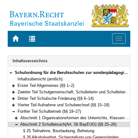
Zur
Zur
Toggle
Startseite
Trefferliste
navigati
von
der
BAYERN.RECHT
letzten
Navigation
Inhaltsverzeichnis
Suche
Schulordnung für die Berufsschulen zur sonderpädagogischen Förderung (Förderberufsschulordnung – BSO-F) Vom 26. Oktober 2009 (GVBl S. 580) BayRS 2233-2-2-K (§§ 1–36)
Bereich reduzieren
Inhaltsübersicht (amtlich)
Erster Teil Allgemeines (§§ 1–2)
Bereich erweitern
Zweiter Teil Schulgemeinschaft, Schulleiterin und Schulleiter, Lehrkräfte, Schülerinnen und Schüler, Berufsschulbeirat (§§ 3–5)
Bereich erweitern
Dritter Teil Schulische Förderung (§§ 6–14)
Bereich erweitern
Vierter Teil Aufnahme und Schulwechsel (§§ 15–18)
Bereich erweitern
Fünfter Teil Schulbetrieb (§§ 19–27)
Bereich reduzieren
Abschnitt 1 Organisationsformen des Unterrichts, Klassen- und Gruppenbildung, Fächer, Fördermaßnahmen, Pflegekräfte(vgl. Art. 11, 19, 49 und 50 BayEUG) (§§ 19–24)
Bereich erweitern
Abschnitt 2 Schulbesuch(Art. 56 BayEUG) (§§ 25–26)
Bereich reduzieren
§ 25 Teilnahme, Beurlaubung, Befreiung
§ 26 Alkoholverbot, Sicherstellung von Gegenständen