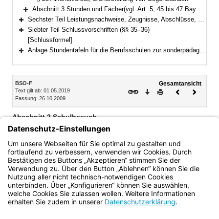
Abschnitt 3 Stunden und Fächer(vgl. Art. 5, 45 bis 47 BayEUG) (§ 27)
Bereich erweitern
Sechster Teil Leistungsnachweise, Zeugnisse, Abschlüsse, Berufsschulpflicht(Art. 52, 54 und 55 BayEUG) (§§ 28–34)
Bereich erweitern
Siebter Teil Schlussvorschriften (§§ 35–36)
Bereich erweitern
[Schlussformel]
Anlage Stundentafeln für die Berufsschulen zur sonderpädagogischen Förderung
Bereich erweitern
Inhalt
BSO-F
Gesamtansicht
Text gilt ab: 01.05.2019
Download
Drucken
Vorheriges
Nächste
Fassung: 26.10.2009
Dokument
Dokume
Abschnitt 2 Schulbesuch
(Art. 56 BayEUG)
§ 25 Teilnahme, Beurlaubung, Befreiung
§ 26 Alkoholverbot, Sicherstellung von Gegenständen
Bayern.de
BayernPortal
Datenschutz