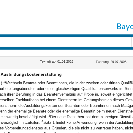
Text gilt ab: 01.01.2026
Fassung: 29.07.2008
Ausbildungskostenerstattung
1
1)
Wechseln Beamte oder Beamtinnen, die in der zweiten oder dritten Qualifik
orbereitungsdienstes oder eines gleichwertigen Qualifikationserwerbs im Sinn
ach ihrer Berufung in das Beamtenverhältnis auf Probe in, soweit eingericht
erselben Fachlaufbahn bei einem Dienstherrn im Geltungsbereich dieses Gese
ienstherrn die Ausbildungskosten der Beamten oder Beamtinnen nach Maßgab
enn der ehemalige Beamte oder die ehemalige Beamtin beim neuen Diensther
3
leichwertig beschäftigt wird.
Der neue Dienstherr hat dem bisherigen Diensth
4
nverzüglich mitzuteilen.
Satz 1 findet keine Anwendung, wenn der Ausbildun
es Vorbereitungsdienstes aus Gründen, die sie nicht zu vertreten haben, nich