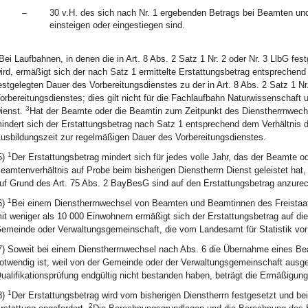
–
30 v.H. des sich nach Nr. 1 ergebenden Betrags bei Beamten und 
einsteigen oder eingestiegen sind.
Bei Laufbahnen, in denen die in Art. 8 Abs. 2 Satz 1 Nr. 2 oder Nr. 3 LlbG fes
ird, ermäßigt sich der nach Satz 1 ermittelte Erstattungsbetrag entsprechend
estgelegten Dauer des Vorbereitungsdienstes zu der in Art. 8 Abs. 2 Satz 1 Nr
orbereitungsdienstes; dies gilt nicht für die Fachlaufbahn Naturwissenschaft
3
ienst.
Hat der Beamte oder die Beamtin zum Zeitpunkt des Dienstherrnwechse
indert sich der Erstattungsbetrag nach Satz 1 entsprechend dem Verhältnis 
usbildungszeit zur regelmäßigen Dauer des Vorbereitungsdienstes.
1
5)
Der Erstattungsbetrag mindert sich für jedes volle Jahr, das der Beamte o
eamtenverhältnis auf Probe beim bisherigen Dienstherrn Dienst geleistet hat
uf Grund des Art. 75 Abs. 2 BayBesG sind auf den Erstattungsbetrag anzure
1
6)
Bei einem Dienstherrnwechsel von Beamten und Beamtinnen des Freista
it weniger als 10 000 Einwohnern ermäßigt sich der Erstattungsbetrag auf die
emeinde oder Verwaltungsgemeinschaft, die vom Landesamt für Statistik vor d
7) Soweit bei einem Dienstherrnwechsel nach Abs. 6 die Übernahme eines Be
otwendig ist, weil von der Gemeinde oder der Verwaltungsgemeinschaft ausge
ualifikationsprüfung endgültig nicht bestanden haben, beträgt die Ermäßigung 
1
8)
Der Erstattungsbetrag wird vom bisherigen Dienstherrn festgesetzt und be
2