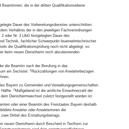
Beamtinnen, die in der dritten Qualifikationsebene
tgelegte Dauer des Vorbereitungsdienstes unterschritten
 dem Verhältnis der in den jeweiligen Fachverordnungen
. 2 oder Nr. 3 LlbG festgelegten Dauer des
 und Technik, fachlicher Schwerpunkt feuerwehrtechnischer
ls die Qualifikationsprüfung noch nicht abgelegt, so
der beim neuen Dienstherrn noch abzuleistenden
der die Beamtin nach der Berufung in das
2
, um ein Sechstel.
Rückzahlungen von Anwärterbezügen
chnen.
ates Bayern zu Gemeinden und Verwaltungsgemeinschaften
2
 Hälfte.
Maßgebend ist die amtliche Einwohnerzahl der
em Dienstherrnwechsel zuletzt festgestellt worden ist.
amten oder einer Beamtin des Freistaates Bayern deshalb
bildete Anwärter oder Anwärterinnen die
zwei Drittel des Erstattungsbetrags.
im neuen Dienstherrn durch Bescheid in Textform zur