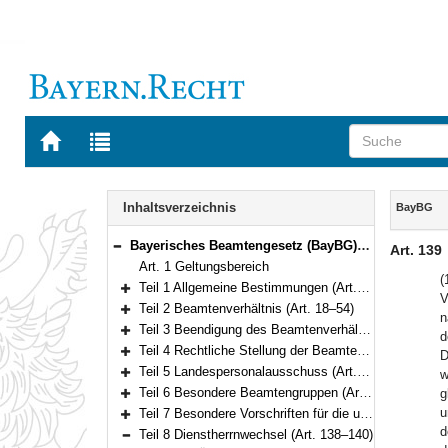
Zur
Zur
Startseite
Trefferliste
von
der
Navigation
BAYERN.RECHT
letzten
Inhalt
Inhaltsverzeichnis
BayBG
Suche
Bayerisches Beamtengesetz (BayBG) Vom 29. Juli 2008 (GVBl. S. 500) BayRS 2030-1-1-F (Art. 1–147)
Art. 139
Bereich reduzieren
Art. 1 Geltungsbereich
(
Teil 1 Allgemeine Bestimmungen (Art. 2–17)
V
Bereich erweitern
Teil 2 Beamtenverhältnis (Art. 18–54)
n
Bereich erweitern
Teil 3 Beendigung des Beamtenverhältnisses (Art. 55–72)
d
Bereich erweitern
Teil 4 Rechtliche Stellung der Beamten und Beamtinnen (Art. 73–111)
D
Bereich erweitern
Teil 5 Landespersonalausschuss (Art. 112–120)
w
Bereich erweitern
Teil 6 Besondere Beamtengruppen (Art. 121–134)
g
Bereich erweitern
u
Teil 7 Besondere Vorschriften für die unter der Aufsicht des Staates stehenden Körperschaften, Anstalten und Stiftungen des öffentlichen Rechts (Art. 135–137)
Bereich erweitern
d
Teil 8 Dienstherrnwechsel (Art. 138–140)
Bereich reduzieren