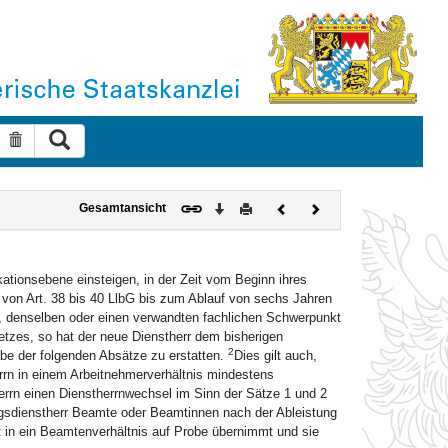
Suche ausführen
Suche zurücksetzen
Download
Drucken
Vorheriges
Nächstes
Gesamtansicht
Dokument
Dokument
ationsebene einsteigen, in der Zeit vom Beginn ihres
 von Art. 38 bis 40 LlbG bis zum Ablauf von sechs Jahren
et, denselben oder einen verwandten fachlichen Schwerpunkt
tzes, so hat der neue Dienstherr dem bisherigen
2
e der folgenden Absätze zu erstatten.
Dies gilt auch,
rn in einem Arbeitnehmerverhältnis mindestens
errn einen Dienstherrnwechsel im Sinn der Sätze 1 und 2
gsdienstherr Beamte oder Beamtinnen nach der Ableistung
t in ein Beamtenverhältnis auf Probe übernimmt und sie