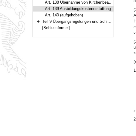
d
Art. 138 Übernahme von Kirchenbeamten und Kirchenbeamtinnen in ein Beamtenverhältnis im Sinn des Bayerischen Beamtengesetzes
Art. 139 Ausbildungskostenerstattung
(
Art. 140 (aufgehoben)
A
H
Teil 9 Übergangsregelungen und Schlussvorschriften (Art. 141–147)
Bereich erweitern
e
[Schlussformel]
v
(
u
s
(
1
z
2