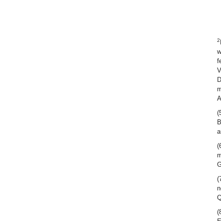
2
w
f
V
D
m
A
(
B
a
(
m
G
(
n
Q
(