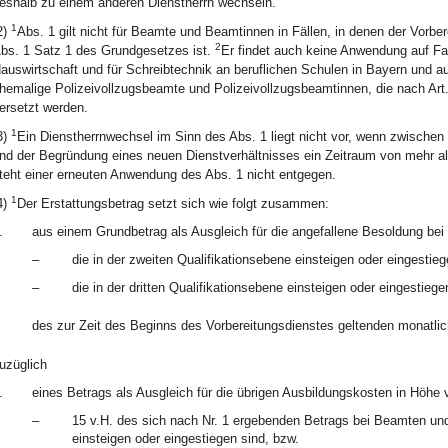
eshalb zu einem anderen Dienstherrn wechseln.
1
2)
Abs. 1 gilt nicht für Beamte und Beamtinnen in Fällen, in denen der Vorbe
2
bs. 1 Satz 1 des Grundgesetzes ist.
Er findet auch keine Anwendung auf Fac
auswirtschaft und für Schreibtechnik an beruflichen Schulen in Bayern und a
hemalige Polizeivollzugsbeamte und Polizeivollzugsbeamtinnen, die nach Art.
ersetzt werden.
1
3)
Ein Dienstherrnwechsel im Sinn des Abs. 1 liegt nicht vor, wenn zwische
nd der Begründung eines neuen Dienstverhältnisses ein Zeitraum von mehr al
teht einer erneuten Anwendung des Abs. 1 nicht entgegen.
1
4)
Der Erstattungsbetrag setzt sich wie folgt zusammen:
.
aus einem Grundbetrag als Ausgleich für die angefallene Besoldung b
–
die in der zweiten Qualifikationsebene einsteigen oder eingestie
–
die in der dritten Qualifikationsebene einsteigen oder eingestieg
des zur Zeit des Beginns des Vorbereitungsdienstes geltenden monatli
uzüglich
.
eines Betrags als Ausgleich für die übrigen Ausbildungskosten in Höhe 
–
15 v.H. des sich nach Nr. 1 ergebenden Betrags bei Beamten und
einsteigen oder eingestiegen sind, bzw.