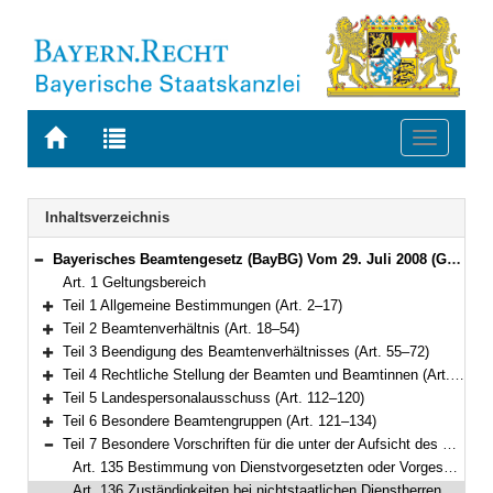
Zur
Zur
Toggle
Startseite
Trefferliste
navigati
von
der
BAYERN.RECHT
letzten
Navigation
Inhaltsverzeichnis
Suche
Bayerisches Beamtengesetz (BayBG) Vom 29. Juli 2008 (GVBl. S. 500) BayRS 2030-1-1-F (Art. 1–147)
Bereich reduzieren
Art. 1 Geltungsbereich
Teil 1 Allgemeine Bestimmungen (Art. 2–17)
Bereich erweitern
Teil 2 Beamtenverhältnis (Art. 18–54)
Bereich erweitern
Teil 3 Beendigung des Beamtenverhältnisses (Art. 55–72)
Bereich erweitern
Teil 4 Rechtliche Stellung der Beamten und Beamtinnen (Art. 73–111)
Bereich erweitern
Teil 5 Landespersonalausschuss (Art. 112–120)
Bereich erweitern
Teil 6 Besondere Beamtengruppen (Art. 121–134)
Bereich erweitern
Teil 7 Besondere Vorschriften für die unter der Aufsicht des Staates stehenden Körperschaften, Anstalten und Stiftungen des öffentlichen Rechts (Art. 135–137)
Bereich reduzieren
Art. 135 Bestimmung von Dienstvorgesetzten oder Vorgesetzten
Art. 136 Zuständigkeiten bei nichtstaatlichen Dienstherren