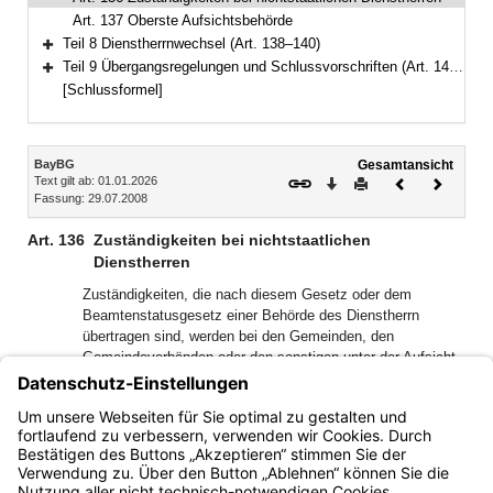
Art. 137 Oberste Aufsichtsbehörde
Teil 8 Dienstherrnwechsel (Art. 138–140)
Bereich erweitern
Teil 9 Übergangsregelungen und Schlussvorschriften (Art. 141–147)
Bereich erweitern
[Schlussformel]
Inhalt
BayBG
Gesamtansicht
Text gilt ab: 01.01.2026
Download
Drucken
Vorheriges
Nächste
Fassung: 29.07.2008
Dokument
Dokume
Art. 136
Zuständigkeiten bei nichtstaatlichen
Dienstherren
Zuständigkeiten, die nach diesem Gesetz oder dem
Beamtenstatusgesetz einer Behörde des Dienstherrn
übertragen sind, werden bei den Gemeinden, den
Gemeindeverbänden oder den sonstigen unter der Aufsicht
des Staates stehenden Körperschaften, Anstalten und
Stiftungen des öffentlichen Rechts von den nach Gesetz,
Rechtsverordnung oder Satzung zuständigen Organen oder
Stellen wahrgenommen.