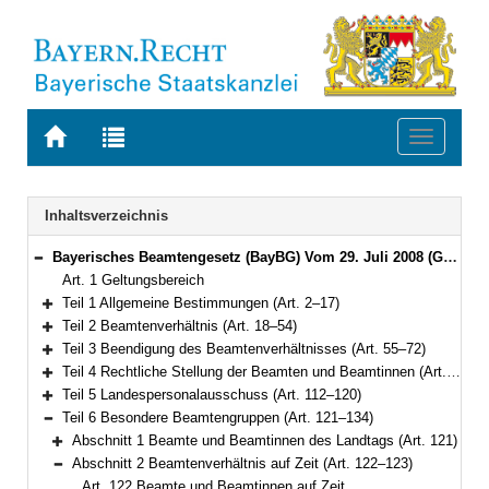
Zur
Zur
Toggle
Startseite
Trefferliste
navigati
von
der
BAYERN.RECHT
letzten
Navigation
Inhaltsverzeichnis
Suche
Bayerisches Beamtengesetz (BayBG) Vom 29. Juli 2008 (GVBl. S. 500) BayRS 2030-1-1-F (Art. 1–147)
Bereich reduzieren
Art. 1 Geltungsbereich
Teil 1 Allgemeine Bestimmungen (Art. 2–17)
Bereich erweitern
Teil 2 Beamtenverhältnis (Art. 18–54)
Bereich erweitern
Teil 3 Beendigung des Beamtenverhältnisses (Art. 55–72)
Bereich erweitern
Teil 4 Rechtliche Stellung der Beamten und Beamtinnen (Art. 73–111)
Bereich erweitern
Teil 5 Landespersonalausschuss (Art. 112–120)
Bereich erweitern
Teil 6 Besondere Beamtengruppen (Art. 121–134)
Bereich reduzieren
Abschnitt 1 Beamte und Beamtinnen des Landtags (Art. 121)
Bereich erweitern
Abschnitt 2 Beamtenverhältnis auf Zeit (Art. 122–123)
Bereich reduzieren
Art. 122 Beamte und Beamtinnen auf Zeit