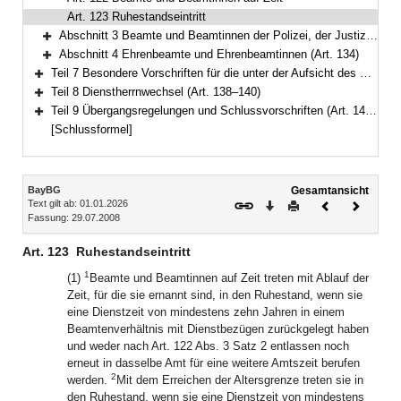
Art. 123 Ruhestandseintritt
Abschnitt 3 Beamte und Beamtinnen der Polizei, der Justizvollzugsanstalten, der weiteren speziellen Hafteinrichtungen, des Landesamts für Verfassungsschutz, der Feuerwehren und Notariatsbeamte und Notariatsbeamtinnen (Art. 124–133)
Bereich erweitern
Abschnitt 4 Ehrenbeamte und Ehrenbeamtinnen (Art. 134)
Bereich erweitern
Teil 7 Besondere Vorschriften für die unter der Aufsicht des Staates stehenden Körperschaften, Anstalten und Stiftungen des öffentlichen Rechts (Art. 135–137)
Bereich erweitern
Teil 8 Dienstherrnwechsel (Art. 138–140)
Bereich erweitern
Teil 9 Übergangsregelungen und Schlussvorschriften (Art. 141–147)
Bereich erweitern
[Schlussformel]
Inhalt
BayBG
Gesamtansicht
Text gilt ab: 01.01.2026
Download
Drucken
Vorheriges
Nächste
Fassung: 29.07.2008
Dokument
Dokume
Art. 123
Ruhestandseintritt
1
(1)
Beamte und Beamtinnen auf Zeit treten mit Ablauf der
Zeit, für die sie ernannt sind, in den Ruhestand, wenn sie
eine Dienstzeit von mindestens zehn Jahren in einem
Beamtenverhältnis mit Dienstbezügen zurückgelegt haben
und weder nach Art. 122 Abs. 3 Satz 2 entlassen noch
erneut in dasselbe Amt für eine weitere Amtszeit berufen
2
werden.
Mit dem Erreichen der Altersgrenze treten sie in
den Ruhestand, wenn sie eine Dienstzeit von mindestens