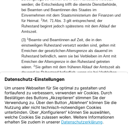
werden; die Entscheidung trifft die oberste Dienstbehörde,
bei Beamten und Beamtinnen des Staates im
Einvernehmen mit dem Staatsministerium der Finanzen und
3
für Heimat.
Art. 71 Abs. 3 gilt entsprechend; der
Ruhestand beginnt jedoch spätestens mit dem Ablauf der
Amtszeit.
1
(3)
Beamte und Beamtinnen auf Zeit, die in den
einstweiligen Ruhestand versetzt worden sind, gelten mit
Erreichen der gesetzlichen Altersgrenze als dauernd im
Ruhestand befindlich, wenn sie bei Verbleiben im Amt mit
Erreichen der Altersgrenze in den Ruhestand getreten
2
wären.
Sie gelten mit dem früheren Ablauf der Amtszeit als
dauernd im Ruhestand befindlich, wenn sie bei Verbleiben
im Amt in diesem Zeitpunkt eine Dienstzeit von mindestens
zehn Jahren im Beamtenverhältnis mit Dienstbezügen
zurückgelegt hätten oder vor Ablauf der Amtszeit nach Abs.
2 Satz 1 Nr. 2 in den Ruhestand versetzt worden wären.
Bayern.de
BayernPortal