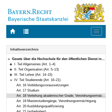
Zur
Zur
Toggle
Startseite
Trefferliste
navigati
von
der
BAYERN.RECHT
letzten
Navigation
Inhaltsverzeichnis
Suche
Gesetz über die Hochschule für den öffentlichen Dienst in Bayern (HföD-Gesetz – HföDG) in der Fassung der Bekanntmachung vom 9. Oktober 2003 (GVBl. S. 818) BayRS 2030-1-3-F (Art. 1–25)
Bereich reduzieren
I. Teil Allgemeines (Art. 1–4)
Bereich erweitern
II. Teil Organisation (Art. 5–13)
Bereich erweitern
III. Teil Lehrer (Art. 14–15)
Bereich erweitern
IV. Teil Studierende (Art. 16–21)
Bereich reduzieren
Art. 16 Vorbildungsvoraussetzungen
Art. 17 Studium
Art. 18 Verleihung akademischer Grade, Verordnungsermächtigung
Art. 19 Masterstudiengänge, Verordnungsermächtigung
Art. 20 Ausbildungsqualifizierung
Art. 21 (aufgehoben)