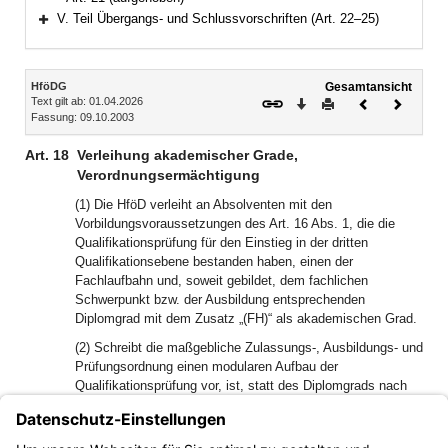
V. Teil Übergangs- und Schlussvorschriften (Art. 22–25)
Bereich erweitern
Inhalt
HföDG
Gesamtansicht
Text gilt ab: 01.04.2026
Download
Drucken
Vorheriges
Nächste
Fassung: 09.10.2003
Dokument
Dokume
Art. 18
Verleihung akademischer Grade,
Verordnungsermächtigung
(1) Die HföD verleiht an Absolventen mit den
Vorbildungsvoraussetzungen des Art. 16 Abs. 1, die die
Qualifikationsprüfung für den Einstieg in der dritten
Qualifikationsebene bestanden haben, einen der
Fachlaufbahn und, soweit gebildet, dem fachlichen
Schwerpunkt bzw. der Ausbildung entsprechenden
Diplomgrad mit dem Zusatz „(FH)“ als akademischen Grad.
(2) Schreibt die maßgebliche Zulassungs-, Ausbildungs- und
Prüfungsordnung einen modularen Aufbau der
Qualifikationsprüfung vor, ist, statt des Diplomgrads nach
Abs. 1, ein entsprechender Bachelor- oder
Bakkalaureatsgrad als akademischer Grad zu verleihen.