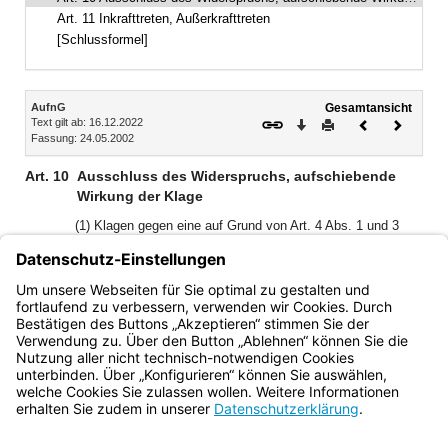
Art. 11 Inkrafttreten, Außerkrafttreten
[Schlussformel]
Inhalt
AufnG
Gesamtansicht
Text gilt ab: 16.12.2022
Download
Drucken
Vorheriges
Nächste
Fassung: 24.05.2002
Dokument
Dokume
Art. 10
Ausschluss des Widerspruchs, aufschiebende
Wirkung der Klage
(1) Klagen gegen eine auf Grund von Art. 4 Abs. 1 und 3
sowie Art. 6 Abs. 1 Satz 4 erlassene Entscheidung haben
keine aufschiebende Wirkung.
(2) Die §§ 11 und 75 AsylG sowie § 24 Abs. 4 Satz 3 und 4
AufenthG bleiben unberührt.
Bayern.de
BayernPortal
Datenschutz