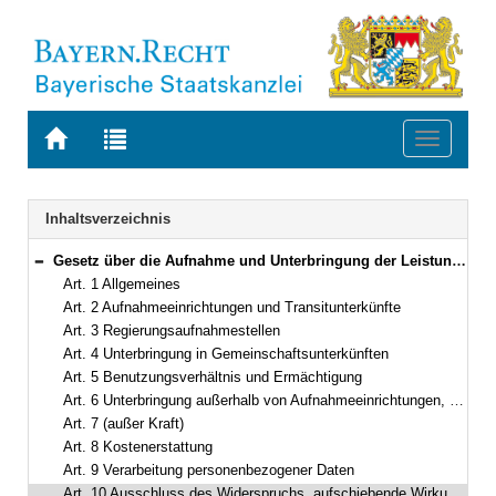
Zur
Zur
Toggle
Startseite
Trefferliste
navigati
von
der
BAYERN.RECHT
letzten
Navigation
Inhaltsverzeichnis
Suche
Gesetz über die Aufnahme und Unterbringung der Leistungsberechtigten nach dem Asylbewerberleistungsgesetz (Aufnahmegesetz – AufnG) Vom 24. Mai 2002 (GVBl. S. 192) BayRS 26-5-I (Art. 1–11)
Bereich reduzieren
Art. 1 Allgemeines
Art. 2 Aufnahmeeinrichtungen und Transitunterkünfte
Art. 3 Regierungsaufnahmestellen
Art. 4 Unterbringung in Gemeinschaftsunterkünften
Art. 5 Benutzungsverhältnis und Ermächtigung
Art. 6 Unterbringung außerhalb von Aufnahmeeinrichtungen, Regierungsaufnahmestellen und Gemeinschaftsunterkünften
Art. 7 (außer Kraft)
Art. 8 Kostenerstattung
Art. 9 Verarbeitung personenbezogener Daten
Art. 10 Ausschluss des Widerspruchs, aufschiebende Wirkung der Klage