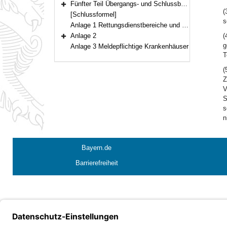
Fünfter Teil Übergangs- und Schlussbestimmungen (§§ 40–41)
Bereich erweitern
(
[Schlussformel]
s
Anlage 1 Rettungsdienstbereiche und Rettungsdienstbezirke
Anlage 2
(
Bereich erweitern
g
Anlage 3 Meldepflichtige Krankenhäuser
T
(
Z
V
S
s
n
Bayern.de
Barrierefreiheit