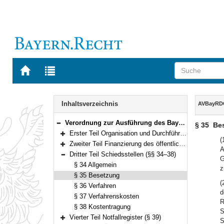
Zur
Zur
Startseite
Trefferliste
von
der
Navigation
BAYERN.RECHT
letzten
Inhalt
Inhaltsverzeichnis
AVBayRD
Suche
Verordnung zur Ausführung des Bayerischen Rettungsdienstgesetzes (AVBayRDG) Vom 30. November 2010 (GVBl. S. 786) BayRS 215-5-1-5-I (§§ 1–41)
§ 35
Be
Bereich reduzieren
Erster Teil Organisation und Durchführung (§§ 1–24)
Bereich erweitern
(
Zweiter Teil Finanzierung des öffentlichen Rettungsdienstes (§§ 25–33)
A
Bereich erweitern
Dritter Teil Schiedsstellen (§§ 34–38)
G
Bereich reduzieren
§ 34 Allgemein
z
§ 35 Besetzung
(
§ 36 Verfahren
d
§ 37 Verfahrenskosten
R
§ 38 Kostentragung
S
Vierter Teil Notfallregister (§ 39)
S
Bereich erweitern