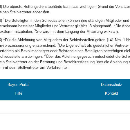
3) Die oberste Rettungsdienstbehörde kann aus wichtigem Grund die Vorsitzen
einen Stellvertreter abberufen.
1
4)
Die Beteiligten in den Schiedsstellen können ihre ständigen Mitglieder und 
2
emeinsam bestellter Mitglieder und Vertreter gilt Abs. 3 sinngemäß.
Die Abbe
3
extform mitzuteilen.
Sie wird mit dem Eingang der Mitteilung wirksam.
1
5)
Für die Ablehnung von Mitgliedern der Schiedsstellen gelten § 41 Nrn. 1 bi
2
ivilprozessordnung entsprechend.
Die Eigenschaft als gesetzlicher Vertreter
erfahren als Bevollmächtigter oder Beistand eines Beteiligten berechtigen ni
4
chiedsstelle anzubringen.
Über das Ablehnungsgesuch entscheidet die Schied
ein Stellvertreter an der Beratung und Beschlussfassung über die Ablehnung 
immt sein Stellvertreter am Verfahren teil.
BayernPortal
Datenschutz
Hilfe
Kontakt