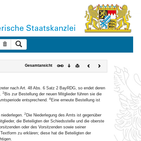
Suche ausführen
Suche zurücksetzen
Download
Drucken
Vorheriges
Nächstes
Gesamtansicht
Dokument
Dokument
ertreter nach Art. 48 Abs. 6 Satz 2 BayRDG, so endet deren
2
n.
Bis zur Bestellung der neuen Mitglieder führen sie die
4
r Amtsperiode entsprechend.
Eine erneute Bestellung ist
2
t niederlegen.
Die Niederlegung des Amts ist gegenüber
tglieder, die Beteiligten der Schiedsstelle und die oberste
rsitzenden oder des Vorsitzenden sowie seiner
 Textform zu erklären; diese hat die Beteiligten der
htigen.