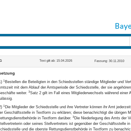
G
Text gilt ab: 15.04.2026
Fassung: 30.11.2010
setzung
1
1)
Bestellen die Beteiligten in den Schiedsstellen ständige Mitglieder und V
mtszeit mit dem Ablauf der Amtsperiode der Schiedsstelle, der sie angehöre
3
eschäfte weiter.
Satz 2 gilt im Fall eines Mitgliederwechsels während eine
ulässig.
1
2)
Die Mitglieder der Schiedsstelle und ihre Vertreter können ihr Amt jederzei
er Geschäftsstelle in Textform zu erklären; diese benachrichtigt die übrigen Mi
3
ettungsdienstbehörde in Textform darüber.
Die Niederlegung des Amts der Vo
tellvertreterin oder seines Stellvertreters ist gegenüber der Geschäftsstelle in
chiedsstelle und die oberste Rettungsdienstbehörde in Textform zu benachric