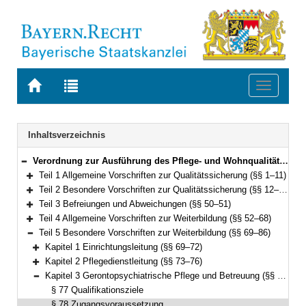
Zur
Zur
Toggle
Startseite
Trefferliste
navigati
von
der
BAYERN.RECHT
letzten
Navigation
Inhaltsverzeichnis
Suche
Verordnung zur Ausführung des Pflege- und Wohnqualitätsgesetzes und Weiterbildung in der Pflege und Hebammenkunde (AVPfleWoqG) Vom 27. Juli 2011 (GVBl. S. 346) BayRS 2170-5-1-G (§§ 1–91)
Bereich reduzieren
Teil 1 Allgemeine Vorschriften zur Qualitätssicherung (§§ 1–11)
Bereich erweitern
Teil 2 Besondere Vorschriften zur Qualitätssicherung (§§ 12–49)
Bereich erweitern
Teil 3 Befreiungen und Abweichungen (§§ 50–51)
Bereich erweitern
Teil 4 Allgemeine Vorschriften zur Weiterbildung (§§ 52–68)
Bereich erweitern
Teil 5 Besondere Vorschriften zur Weiterbildung (§§ 69–86)
Bereich reduzieren
Kapitel 1 Einrichtungsleitung (§§ 69–72)
Bereich erweitern
Kapitel 2 Pflegedienstleitung (§§ 73–76)
Bereich erweitern
Kapitel 3 Gerontopsychiatrische Pflege und Betreuung (§§ 77–80)
Bereich reduzieren
§ 77 Qualifikationsziele
§ 78 Zugangsvoraussetzung