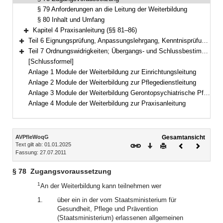
§ 79 Anforderungen an die Leitung der Weiterbildung
§ 80 Inhalt und Umfang
Kapitel 4 Praxisanleitung (§§ 81–86)
Bereich erweitern
Teil 6 Eignungsprüfung, Anpassungslehrgang, Kenntnisprüfung (§§ 87–88)
Bereich erweitern
Teil 7 Ordnungswidrigkeiten; Übergangs- und Schlussbestimmungen (§§ 89–91)
Bereich erweitern
[Schlussformel]
Anlage 1 Module der Weiterbildung zur Einrichtungsleitung
Anlage 2 Module der Weiterbildung zur Pflegedienstleitung
Anlage 3 Module der Weiterbildung Gerontopsychiatrische Pflege und Betreuung
Anlage 4 Module der Weiterbildung zur Praxisanleitung
Inhalt
AVPfleWoqG
Gesamtansicht
Text gilt ab: 01.01.2025
Download
Drucken
Vorheriges
Nächste
Fassung: 27.07.2011
Dokument
Dokume
§ 78
Zugangsvoraussetzung
1
An der Weiterbildung kann teilnehmen wer
1.
über ein in der vom Staatsministerium für
Gesundheit, Pflege und Prävention
(Staatsministerium) erlassenen allgemeinen