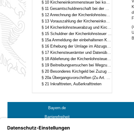
V
§ 10 Kircheneinkommensteuer bei konfessionsgleicher Ehe bei Austritt oder Eintritt eines Ehegatten (Zu Art. 9 KirchStG)
K
§ 11 Gesamtschuldnerschaft bei der Kircheneinkommensteuer (Zu Art. 10 KirchStG)
d
§ 12 Anrechnung der Kirchenlohnsteuer auf die Kircheneinkommensteuer (Zu Art. 11 KirchStG)
F
§ 13 Vorauszahlung der Kircheneinkommensteuer (Zu Art. 12 KirchStG)
(
§ 14 Kirchenlohnsteuerabzug und Kirchenlohnsteuerjahresausgleich (Zu Art. 13 KirchStG)
U
§ 15 Schuldner der Kirchenlohnsteuer und pauschale Kirchenlohnsteuer (Zu Art. 13 KirchStG)
B
§ 15a Anmeldung der einbehaltenen Kirchenkapitalertragsteuer (Zu Art. 13a KirchStG)
§ 16 Erhebung der Umlage im Abzugsverfahren (Zu Art. 15 KirchStG)
§ 17 Kirchensteuerämter und Datenübermittlung durch staatliche Finanzämter (Zu Art. 17 KirchStG)
§ 18 Ablieferung der Kirchenlohnsteuer und der Kirchenkapitalertragsteuer sowie Außenprüfung (Zu Art. 17 KirchStG)
§ 19 Beitreibungsersuchen bei Wegzug des Umlagepflichtigen aus dem Freistaat Bayern (Zu Art. 17 KirchStG)
§ 20 Besonderes Kirchgeld bei Zuzug oder Wegzug über die Landesgrenze (Zu Art. 22 KirchStG)
§ 20a Übergangsvorschriften (Zu Art. 26b KirchStG)
§ 21 Inkrafttreten, Außerkrafttreten
Bayern.de
Barrierefreiheit