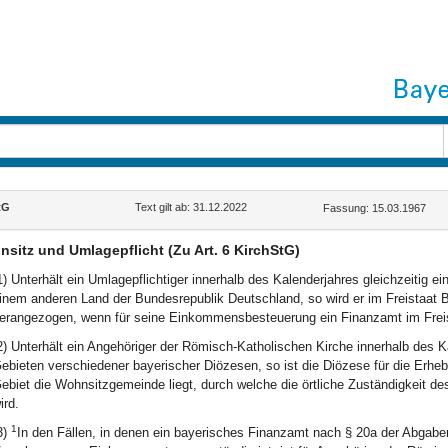
tG
Text gilt ab: 31.12.2022
Fassung: 15.03.1967
sitz und Umlagepflicht (Zu Art. 6 KirchStG)
1) Unterhält ein Umlagepflichtiger innerhalb des Kalenderjahres gleichzeitig 
inem anderen Land der Bundesrepublik Deutschland, so wird er im Freistaat
erangezogen, wenn für seine Einkommensbesteuerung ein Finanzamt im Freista
2) Unterhält ein Angehöriger der Römisch-Katholischen Kirche innerhalb des Ka
ebieten verschiedener bayerischer Diözesen, so ist die Diözese für die Erh
ebiet die Wohnsitzgemeinde liegt, durch welche die örtliche Zuständigkeit 
ird.
1
3)
In den Fällen, in denen ein bayerisches Finanzamt nach § 20a der Abgabe