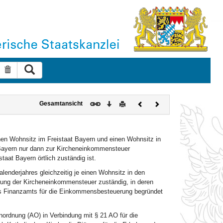
Suche ausführen
Suche zurücksetzen
Download
Drucken
Vorheriges
Nächstes
Gesamtansicht
Dokument
Dokument
einen Wohnsitz im Freistaat Bayern und einen Wohnsitz in
 Bayern nur dann zur Kircheneinkommensteuer
at Bayern örtlich zuständig ist.
lenderjahres gleichzeitig je einen Wohnsitz in den
ebung der Kircheneinkommensteuer zuständig, in deren
des Finanzamts für die Einkommensbesteuerung begründet
nordnung (AO) in Verbindung mit § 21 AO für die