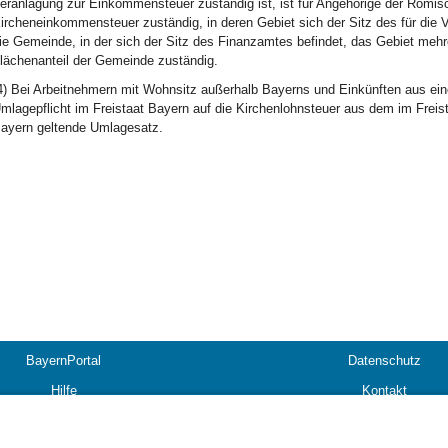
eranlagung zur Einkommensteuer zuständig ist, ist für Angehörige der Römisc
ircheneinkommensteuer zuständig, in deren Gebiet sich der Sitz des für die
ie Gemeinde, in der sich der Sitz des Finanzamtes befindet, das Gebiet mehr
lächenanteil der Gemeinde zuständig.
4) Bei Arbeitnehmern mit Wohnsitz außerhalb Bayerns und Einkünften aus eine
mlagepflicht im Freistaat Bayern auf die Kirchenlohnsteuer aus dem im Freis
ayern geltende Umlagesatz.
BayernPortal
Datenschutz
Hilfe
Kontakt