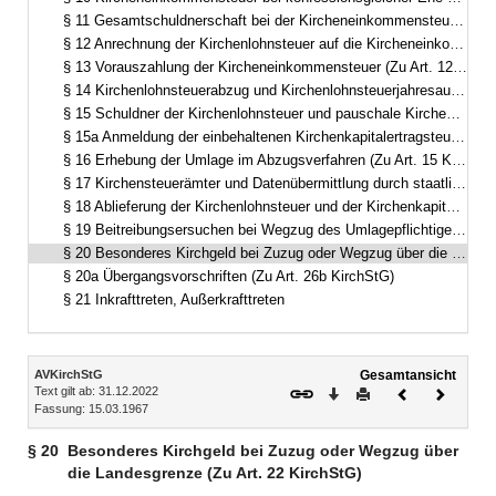
§ 11 Gesamtschuldnerschaft bei der Kircheneinkommensteuer (Zu Art. 10 KirchStG)
§ 12 Anrechnung der Kirchenlohnsteuer auf die Kircheneinkommensteuer (Zu Art. 11 KirchStG)
§ 13 Vorauszahlung der Kircheneinkommensteuer (Zu Art. 12 KirchStG)
§ 14 Kirchenlohnsteuerabzug und Kirchenlohnsteuerjahresausgleich (Zu Art. 13 KirchStG)
§ 15 Schuldner der Kirchenlohnsteuer und pauschale Kirchenlohnsteuer (Zu Art. 13 KirchStG)
§ 15a Anmeldung der einbehaltenen Kirchenkapitalertragsteuer (Zu Art. 13a KirchStG)
§ 16 Erhebung der Umlage im Abzugsverfahren (Zu Art. 15 KirchStG)
§ 17 Kirchensteuerämter und Datenübermittlung durch staatliche Finanzämter (Zu Art. 17 KirchStG)
§ 18 Ablieferung der Kirchenlohnsteuer und der Kirchenkapitalertragsteuer sowie Außenprüfung (Zu Art. 17 KirchStG)
§ 19 Beitreibungsersuchen bei Wegzug des Umlagepflichtigen aus dem Freistaat Bayern (Zu Art. 17 KirchStG)
§ 20 Besonderes Kirchgeld bei Zuzug oder Wegzug über die Landesgrenze (Zu Art. 22 KirchStG)
§ 20a Übergangsvorschriften (Zu Art. 26b KirchStG)
§ 21 Inkrafttreten, Außerkrafttreten
Inhalt
AVKirchStG
Gesamtansicht
Text gilt ab: 31.12.2022
Download
Drucken
Vorheriges
Nächste
Fassung: 15.03.1967
Dokument
Dokume
§ 20
Besonderes Kirchgeld bei Zuzug oder Wegzug über
die Landesgrenze (Zu Art. 22 KirchStG)