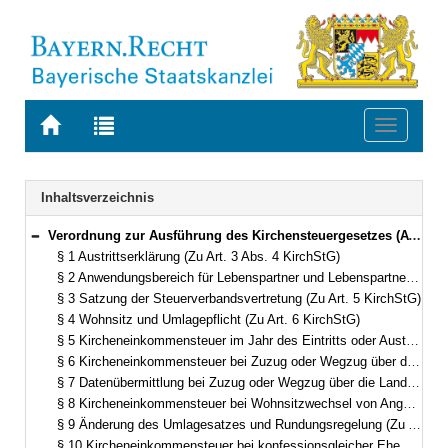
Zur
Zur
Toggle
Startseite
Trefferliste
navigati
von
der
BAYERN.RECHT
letzten
Navigation
Inhaltsverzeichnis
Suche
Verordnung zur Ausführung des Kirchensteuergesetzes (AVKirchStG) Vom 15. März 1967 (BayRS IV S. 215) BayRS 2220-4-1-F/K (§§ 1–21)
Bereich reduzieren
§ 1 Austrittserklärung (Zu Art. 3 Abs. 4 KirchStG)
§ 2 Anwendungsbereich für Lebenspartner und Lebenspartnerschaften (Zu Art. 3 Abs. 5 KirchStG)
§ 3 Satzung der Steuerverbandsvertretung (Zu Art. 5 KirchStG)
§ 4 Wohnsitz und Umlagepflicht (Zu Art. 6 KirchStG)
§ 5 Kircheneinkommensteuer im Jahr des Eintritts oder Austritts (Zu Art. 6 KirchStG)
§ 6 Kircheneinkommensteuer bei Zuzug oder Wegzug über die Landesgrenze (Zu Art. 6 KirchStG)
§ 7 Datenübermittlung bei Zuzug oder Wegzug über die Landesgrenze (Zu Art. 6 KirchStG)
§ 8 Kircheneinkommensteuer bei Wohnsitzwechsel von Angehörigen der Römisch-Katholischen Kirche (Zu Art. 6 KirchStG)
§ 9 Änderung des Umlagesatzes und Rundungsregelung (Zu Art. 8 KirchStG)
§ 10 Kircheneinkommensteuer bei konfessionsgleicher Ehe bei Austritt oder Eintritt eines Ehegatten (Zu Art. 9 KirchStG)