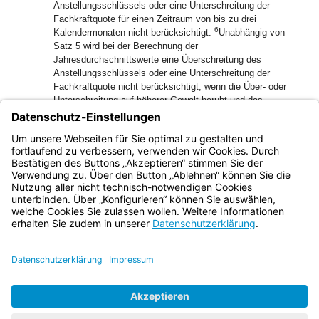
Anstellungsschlüssels oder eine Unterschreitung der
Fachkraftquote für einen Zeitraum von bis zu drei
6
Kalendermonaten nicht berücksichtigt.
Unabhängig von
Satz 5 wird bei der Berechnung der
Jahresdurchschnittswerte eine Überschreitung des
Anstellungsschlüssels oder eine Unterschreitung der
Fachkraftquote nicht berücksichtigt, wenn die Über- oder
Unterschreitung auf höherer Gewalt beruht und das
Staatsministerium zustimmt, für den Zeitraum, in dem die
7
höhere Gewalt andauert.
Für das Fachkrafterfordernis nach
Art. 9 Abs. 2 Satz 2 BayKiBiG gelten die Sätze 2 und 3
8
entsprechend.
§ 45 SGB VIII bleibt unberührt.
Bayern.de
BayernPortal
Datenschutz
Impressum
Barrierefreiheit
Hilfe