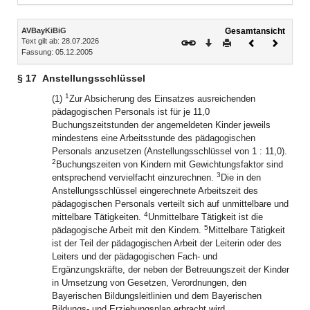
Inhalt
AVBayKiBiG
Gesamtansicht
Text gilt ab: 28.07.2026
Download
Drucken
Vorheriges
Nächste
Fassung: 05.12.2005
Dokument
Dokume
§ 17
Anstellungsschlüssel
1
(1)
Zur Absicherung des Einsatzes ausreichenden
pädagogischen Personals ist für je 11,0
Buchungszeitstunden der angemeldeten Kinder jeweils
mindestens eine Arbeitsstunde des pädagogischen
Personals anzusetzen (Anstellungsschlüssel von 1 : 11,0).
2
Buchungszeiten von Kindern mit Gewichtungsfaktor sind
3
entsprechend vervielfacht einzurechnen.
Die in den
Anstellungsschlüssel eingerechnete Arbeitszeit des
pädagogischen Personals verteilt sich auf unmittelbare und
4
mittelbare Tätigkeiten.
Unmittelbare Tätigkeit ist die
5
pädagogische Arbeit mit den Kindern.
Mittelbare Tätigkeit
ist der Teil der pädagogischen Arbeit der Leiterin oder des
Leiters und der pädagogischen Fach- und
Ergänzungskräfte, der neben der Betreuungszeit der Kinder
in Umsetzung von Gesetzen, Verordnungen, den
Bayerischen Bildungsleitlinien und dem Bayerischen
Bildungs- und Erziehungsplan erbracht wird.