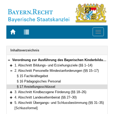
Zur
Zur
Toggle
Startseite
Trefferliste
navigati
von
der
BAYERN.RECHT
letzten
Navigation
Inhaltsverzeichnis
Suche
Verordnung zur Ausführung des Bayerischen Kinderbildungs- und -betreuungsgesetzes (Kinderbildungsverordnung – AVBayKiBiG) Vom 5. Dezember 2005 (GVBl. S. 633) BayRS 2231-1-1-A (§§ 1–35)
Bereich reduzieren
1. Abschnitt Bildungs- und Erziehungsziele (§§ 1–14)
Bereich erweitern
2. Abschnitt Personelle Mindestanforderungen (§§ 15–17)
Bereich reduzieren
§ 15 Fachkräftegebot
§ 16 Pädagogisches Personal
§ 17 Anstellungsschlüssel
3. Abschnitt Kindbezogene Förderung (§§ 18–26)
Bereich erweitern
4. Abschnitt Landeselternbeirat (§§ 27–30)
Bereich erweitern
5. Abschnitt Übergangs- und Schlussbestimmung (§§ 31–35)
Bereich erweitern
[Schlussformel]