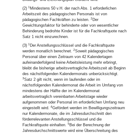
1
(2)
Mindestens 50 v.H. der nach Abs. 1 erforderlichen
Arbeitszeit des pädagogischen Personals ist von
2
pädagogischen Fachkräften zu leisten.
Der
Gewichtungsfaktor für behinderte oder von wesentlicher
Behinderung bedrohte Kinder ist für die Fachkraftquote nach
Satz 1 nicht einzurechnen.
1
(3)
Der Anstellungsschlüssel und die Fachkraftquote
2
werden monatlich berechnet.
Soweit pädagogisches
Personal über einen Zeitraum von 42 Kalendertagen
aufeinanderfolgend keine Arbeitsleistung mehr erbringt,
bleibt die bisherige arbeitsvertragliche Arbeitszeit ab Beginn
des nächstfolgenden Kalendermonats unberücksichtigt.
3
Satz 2 gilt nicht, wenn im laufenden oder im
nächstfolgenden Kalendermonat die Arbeit im Umfang von
mindestens der Hälfte der im Kalendermonat
arbeitsvertraglich vereinbarten Arbeitstage wieder
aufgenommen oder Personal im erforderlichen Umfang neu
4
eingestellt wird.
Gefördert werden im Bewilligungszeitraum
nur Kalendermonate, die im Jahresdurchschnitt den
förderrelevanten Anstellungsschlüssel und die
5
Fachkraftquote einhalten.
Bei der Berechnung der
Jahresdurchschnittswerte wird eine Überschreitung des