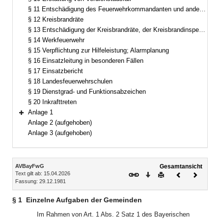
§ 11 Entschädigung des Feuerwehrkommandanten und anderer Feuerwehrdienstleistender
§ 12 Kreisbrandräte
§ 13 Entschädigung der Kreisbrandräte, der Kreisbrandinspektoren und Kreisbrandmeister
§ 14 Werkfeuerwehr
§ 15 Verpflichtung zur Hilfeleistung; Alarmplanung
§ 16 Einsatzleitung in besonderen Fällen
§ 17 Einsatzbericht
§ 18 Landesfeuerwehrschulen
§ 19 Dienstgrad- und Funktionsabzeichen
§ 20 Inkrafttreten
Anlage 1
Bereich erweitern
Anlage 2 (aufgehoben)
Anlage 3 (aufgehoben)
Inhalt
AVBayFwG
Gesamtansicht
Text gilt ab: 15.04.2026
Download
Drucken
Vorheriges
Nächste
Fassung: 29.12.1981
Dokument
Dokume
§ 1
Einzelne Aufgaben der Gemeinden
Im Rahmen von Art. 1 Abs. 2 Satz 1 des Bayerischen