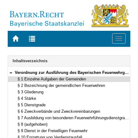
Zur
Zur
Toggle
Startseite
Trefferliste
navigati
von
der
BAYERN.RECHT
letzten
Navigation
Inhaltsverzeichnis
Suche
Verordnung zur Ausführung des Bayerischen Feuerwehrgesetzes (Feuerwehrgesetzausführungsverordnung – AVBayFwG) Vom 29. Dezember 1981 (BayRS III S. 637) BayRS 215-3-1-1-I (§§ 1–20)
Bereich reduzieren
§ 1 Einzelne Aufgaben der Gemeinden
§ 2 Bezeichnung der gemeindlichen Feuerwehren
§ 3 Gliederung
§ 4 Stärke
§ 5 Dienstgrade
§ 6 Zweckverbände und Zweckvereinbarungen
§ 7 Ausbildung von besonderen Feuerwehrführungsdienstgraden und Führungskräften
§ 8 (aufgehoben)
§ 9 Dienst in der Freiwilligen Feuerwehr
§ 10 Erstattung von Verdienstausfall