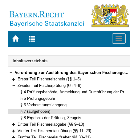
Zur
Zur
Toggle
Startseite
Trefferliste
navigati
von
der
BAYERN.RECHT
letzten
Navigation
Inhaltsverzeichnis
Suche
Verordnung zur Ausführung des Bayerischen Fischereigesetzes (AVBayFiG) in der Fassung der Bekanntmachung vom 10. Mai 2004 (GVBl. S. 177, 270) BayRS 793-3-L (§§ 1–33)
Bereich reduzieren
Erster Teil Fischereischein (§§ 1–3)
Bereich erweitern
Zweiter Teil Fischerprüfung (§§ 4–8)
Bereich reduzieren
§ 4 Prüfungsbehörde, Anmeldung und Durchführung der Prüfung
§ 5 Prüfungsgebühr
§ 6 Vorbereitungslehrgang
§ 7 (aufgehoben)
§ 8 Ergebnis der Prüfung, Zeugnis
Dritter Teil Fischereiabgabe (§§ 9–10)
Bereich erweitern
Vierter Teil Fischereiausübung (§§ 11–29)
Bereich erweitern
Fünfter Teil Fischereiaufseher (§§ 30–31)