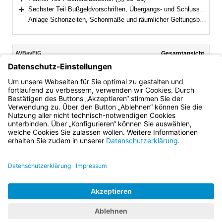
Bereich erweitern
Sechster Teil Bußgeldvorschriften, Übergangs- und Schlussbestimmungen (§§ 32–33)
Bereich erweitern
Anlage Schonzeiten, Schonmaße und räumlicher Geltungsbereich
Inhalt
AVBayFiG
Gesamtansicht
Text gilt ab: 01.06.2025
Download
Drucken
Vorheriges
Nächste
Fassung: 10.05.2004
Dokument
Dokume
§ 7
(aufgehoben)
Bayern.de
BayernPortal
Datenschutz
Impressum
Barrierefreiheit
Hilfe
Kontakt