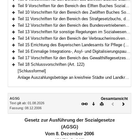
Bereich erweitern
Teil 9 Vorschriften für den Bereich des Elften Buches Sozialgesetzbuch – Soziale Pflegeversicherung – (Art. 68–79)
Bereich erweitern
Teil 10 Vorschriften für den Bereich des Zwölften Buches Sozialgesetzbuch – Sozialhilfe – (Art. 80–94)
Bereich erweitern
Teil 11 Vorschriften für den Bereich des Strafgesetzbuchs, der Strafprozessordnung und des Betäubungsmittelgesetzes (Art. 95–97)
Bereich erweitern
Teil 12 Vorschriften für den Bereich des Bundesvertriebenengesetzes, des Aufenthaltsgesetzes und der Sozialen Entschädigung (Art. 98–108)
Bereich erweitern
Teil 13 Vorschriften für sonstige Regelungen im Sozialwesen (Art. 109–111b)
Bereich erweitern
Teil 14 Vorschriften für den Bereich der Verbraucherinsolvenz nach der Insolvenzordnung (Art. 112–116)
Bereich erweitern
Teil 15 Errichtung des Bayerischen Landesamts für Pflege (Art. 117)
Bereich erweitern
Teil 16 Einmalige Integrations-, Asyl- und Digitalisierungspauschale für Kommunen (Art. 118)
Bereich erweitern
Teil 17 Vorschriften für den Bereich des Gewalthilfegesetzes (Art. 119–121)
Bereich erweitern
Teil 18 Schlussvorschriften (Art. 122)
Bereich erweitern
[Schlussformel]
Anlage Auszahlungsbeträge an kreisfreie Städte und Landkreise
Inhalt
AGSG
Gesamtansicht
Text gilt ab: 01.08.2026
Download
Drucken
Vorheriges
Nächste
Fassung: 08.12.2006
Dokument
Dokume
(inaktiv)
Gesetz zur Ausführung der Sozialgesetze
(AGSG)
Vom 8. Dezember 2006