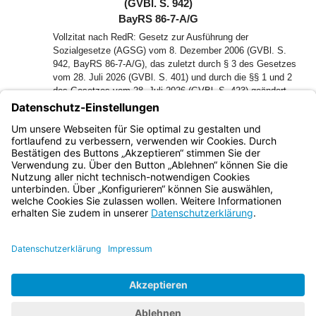
(GVBl. S. 942)
BayRS 86-7-A/G
Vollzitat nach RedR: Gesetz zur Ausführung der
Sozialgesetze (AGSG) vom 8. Dezember 2006 (GVBl. S.
942, BayRS 86-7-A/G), das zuletzt durch § 3 des Gesetzes
vom 28. Juli 2026 (GVBl. S. 401) und durch die §§ 1 und 2
des Gesetzes vom 28. Juli 2026 (GVBl. S. 423) geändert
worden ist
Der Landtag des Freistaates Bayern hat das folgende Gesetz
beschlossen, das hiermit bekannt gemacht wird:
Bayern.de
BayernPortal
Datenschutz
Impressum
Barrierefreiheit
Hilfe
Kontakt