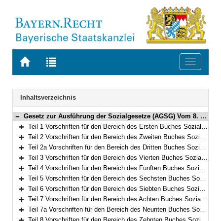
Zur
Zur
Toggle
Startseite
Trefferliste
navigati
von
der
BAYERN.RECHT
letzten
Navigation
Inhaltsverzeichnis
Suche
Gesetz zur Ausführung der Sozialgesetze (AGSG) Vom 8. Dezember 2006 (GVBl. S. 942) BayRS 86-7-A/G (Art. 1–122)
Bereich reduzieren
Teil 1 Vorschriften für den Bereich des Ersten Buches Sozialgesetzbuch – Allgemeiner Teil – (Art. 1)
Bereich erweitern
Teil 2 Vorschriften für den Bereich des Zweiten Buches Sozialgesetzbuch – Grundsicherung für Arbeitsuchende – (Art. 2–3)
Bereich erweitern
Teil 2a Vorschriften für den Bereich des Dritten Buches Sozialgesetzbuch – Arbeitsförderung – (Art. 4–5a)
Bereich erweitern
Teil 3 Vorschriften für den Bereich des Vierten Buches Sozialgesetzbuch – Gemeinsame Vorschriften für die Sozialversicherung – (Art. 6–8)
Bereich erweitern
Teil 4 Vorschriften für den Bereich des Fünften Buches Sozialgesetzbuch – Gesetzliche Krankenversicherung – (Art. 9)
Bereich erweitern
Teil 5 Vorschriften für den Bereich des Sechsten Buches Sozialgesetzbuch – Gesetzliche Rentenversicherung– (Art. 10–10a)
Bereich erweitern
Teil 6 Vorschriften für den Bereich des Siebten Buches Sozialgesetzbuch – Gesetzliche Unfallversicherung – (Art. 11)
Bereich erweitern
Teil 7 Vorschriften für den Bereich des Achten Buches Sozialgesetzbuch – Kinder- und Jugendhilfe – und für weitere Regelungen des Kinder- und Jugendhilferechts (Art. 12–66)
Bereich erweitern
Teil 7a Vorschriften für den Bereich des Neunten Buches Sozialgesetzbuch – Rehabilitation und Teilhabe von Menschen mit Behinderungen – (Art. 66a–66g)
Bereich erweitern
Teil 8 Vorschriften für den Bereich des Zehnten Buches Sozialgesetzbuch – Sozialverwaltungsverfahren und Sozialdatenschutz – (Art. 67)