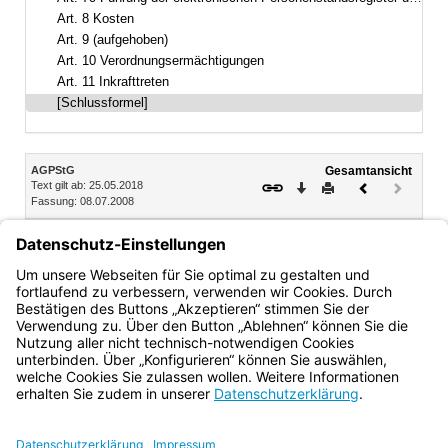
Art. 8 Kosten
Art. 9 (aufgehoben)
Art. 10 Verordnungsermächtigungen
Art. 11 Inkrafttreten
[Schlussformel]
Inhalt
AGPStG
Gesamtansicht
Text gilt ab: 25.05.2018
Download
Drucken
Vorheriges
Nächste
Fassung: 08.07.2008
Dokument
Dokume
(inaktiv)
München, den 8. Juli 2008
Der Bayerische Ministerpräsident
Dr. Günther Beckstein
Bayern.de
BayernPortal
Datenschutz
Impressum