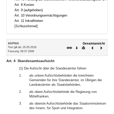
Art. 8 Kosten
Art. 9 (aufgehoben)
Art. 10 Verordnungsermächtigungen
Art. 11 Inkrafttreten
[Schlussformel]
Inhalt
AGPStG
Gesamtansicht
Text gilt ab: 25.05.2018
Download
Drucken
Vorheriges
Nächste
Fassung: 08.07.2008
Dokument
Dokume
Art. 4
Standesamtsaufsicht
(1) Die Aufsicht über die Standesämter führen
1.
als untere Aufsichtsbehörden die kreisfreien
Gemeinden für ihre Standesämter, im Übrigen die
Landratsämter als Staatsbehörden,
2.
als obere Aufsichtsbehörde die Regierung von
Mittelfranken,
3.
als oberste Aufsichtsbehörde das Staatsministerium
des Innern, für Sport und Integration.