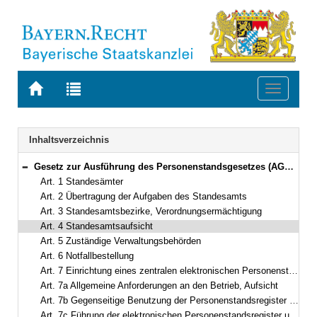
Zur
Zur
Toggle
Startseite
Trefferliste
navigati
von
der
BAYERN.RECHT
letzten
Navigation
Inhaltsverzeichnis
Suche
Gesetz zur Ausführung des Personenstandsgesetzes (AGPStG) Vom 8. Juli 2008 (GVBl. S. 344) BayRS 211-1-I (Art. 1–11)
Bereich reduzieren
Art. 1 Standesämter
Art. 2 Übertragung der Aufgaben des Standesamts
Art. 3 Standesamtsbezirke, Verordnungsermächtigung
Art. 4 Standesamtsaufsicht
Art. 5 Zuständige Verwaltungsbehörden
Art. 6 Notfallbestellung
Art. 7 Einrichtung eines zentralen elektronischen Personenstandsregisters im Sinn des § 67 PStG
Art. 7a Allgemeine Anforderungen an den Betrieb, Aufsicht
Art. 7b Gegenseitige Benutzung der Personenstandsregister nach Art. 7 Abs. 1 Satz 1
Art. 7c Führung der elektronischen Personenstandsregister und Sicherungsregister nach Art. 7 Abs. 2