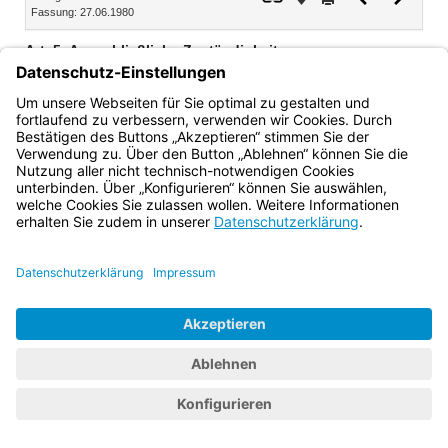
Fassung: 27.06.1980
Dokument
Dokume
Art. 5
Ausschließliche Zuständigkeiten
Für den Vollzug des Bundesausbildungsförderungsgesetzes
sind ausschließlich die in Art. 1 bis 4 genannten Stellen
zuständig.
Bayern.de
BayernPortal
Datenschutz
Impressum
Barrierefreiheit
Hilfe
Kontakt
Kontrastwechsel
Schriftgröße