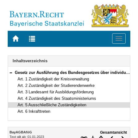
Zur
Zur
Toggle
Startseite
Trefferliste
navigati
von
der
BAYERN.RECHT
letzten
Navigation
Inhaltsverzeichnis
Suche
Gesetz zur Ausführung des Bundesgesetzes über individuelle Förderung der Ausbildung (Bayerisches Ausführungsgesetz zum Bundesausbildungsförderungsgesetz – BayAGBAföG) in der Fassung der Bekanntmachung vom 27. Juni 1980 (BayRS IV S. 242) BayRS 2230-2-1-K/WK (Art. 1–6)
Bereich reduzieren
Art. 1 Zuständigkeit der Kreisverwaltung
Art. 2 Zuständigkeit der Studierendenwerke
Art. 3 Landesamt für Ausbildungsförderung
Art. 4 Zuständigkeit des Staatsministeriums
Art. 5 Ausschließliche Zuständigkeiten
Art. 6 Inkrafttreten
Inhalt
BayAGBAföG
Gesamtansicht
Text gilt ab: 01.01.2023
Download
Drucken
Vorheriges
Nächste