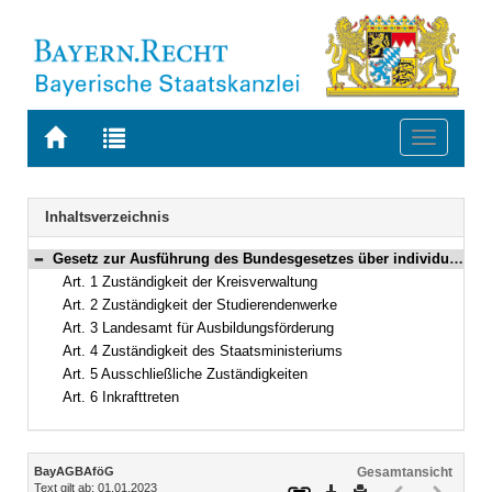
Zur
Zur
Toggle
Startseite
Trefferliste
navigati
von
der
BAYERN.RECHT
letzten
Navigation
Inhaltsverzeichnis
Suche
Gesetz zur Ausführung des Bundesgesetzes über individuelle Förderung der Ausbildung (Bayerisches Ausführungsgesetz zum Bundesausbildungsförderungsgesetz – BayAGBAföG) in der Fassung der Bekanntmachung vom 27. Juni 1980 (BayRS IV S. 242) BayRS 2230-2-1-K/WK (Art. 1–6)
Bereich reduzieren
Art. 1 Zuständigkeit der Kreisverwaltung
Art. 2 Zuständigkeit der Studierendenwerke
Art. 3 Landesamt für Ausbildungsförderung
Art. 4 Zuständigkeit des Staatsministeriums
Art. 5 Ausschließliche Zuständigkeiten
Art. 6 Inkrafttreten
Inhalt
BayAGBAföG
Gesamtansicht
Text gilt ab: 01.01.2023
Download
Drucken
Vorheriges
Nächste