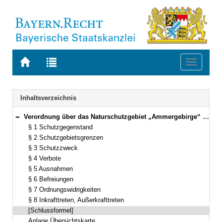
Zur
Zur
Toggle
Startseite
Trefferliste
navigati
von
der
BAYERN.RECHT
letzten
Navigation
Inhaltsverzeichnis
Suche
Verordnung über das Naturschutzgebiet „Ammergebirge“ Vom 19. Juni 1986 (GVBl. S. 163) BayRS 791-3-150-U (§§ 1–8)
Bereich reduzieren
§ 1 Schutzgegenstand
§ 2 Schutzgebietsgrenzen
§ 3 Schutzzweck
§ 4 Verbote
§ 5 Ausnahmen
§ 6 Befreiungen
§ 7 Ordnungswidrigkeiten
§ 8 Inkrafttreten, Außerkrafttreten
[Schlussformel]
Anlage Übersichtskarte