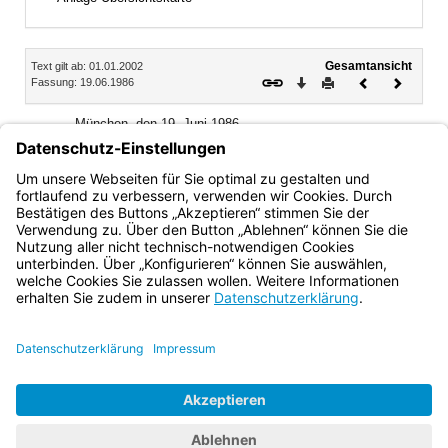
Inhalt
Gesamtansicht
Text gilt ab: 01.01.2002
Download
Drucken
Vorheriges
Nächste
Fassung: 19.06.1986
Dokument
Dokume
München, den 19. Juni 1986
Bayerisches Staatsministerium für Landesentwicklung
und Umweltfragen
Alfred Dick, Staatsminister
Bayern.de
BayernPortal
Datenschutz
Impressum
Barrierefreiheit
Hilfe
Kontakt