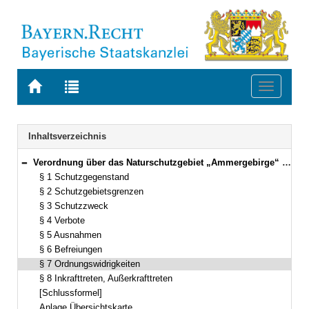
Zur
Zur
Toggle
Startseite
Trefferliste
navigati
von
der
BAYERN.RECHT
letzten
Navigation
Inhaltsverzeichnis
Suche
Verordnung über das Naturschutzgebiet „Ammergebirge“ Vom 19. Juni 1986 (GVBl. S. 163) BayRS 791-3-150-U (§§ 1–8)
Bereich reduzieren
§ 1 Schutzgegenstand
§ 2 Schutzgebietsgrenzen
§ 3 Schutzzweck
§ 4 Verbote
§ 5 Ausnahmen
§ 6 Befreiungen
§ 7 Ordnungswidrigkeiten
§ 8 Inkrafttreten, Außerkrafttreten
[Schlussformel]
Anlage Übersichtskarte