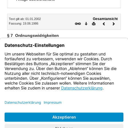
Inhalt
Gesamtansicht
Text gilt ab: 01.01.2002
Download
Drucken
Vorheriges
Nächste
Fassung: 19.06.1986
Dokument
Dokume
§ 7
Ordnungswidrigkeiten
Nach Art. 52 Abs. 1 Nr. 3 BayNatSchG kann mit Geldbuße
bis zu fünfzigtausend Euro belegt werden, wer vorsätzlich
oder fahrlässig den Verboten des § 4 Abs. 1 Satz 2 Nrn. 1
bis 15 oder des § 4 Abs. 2 Nrn. 1 bis 10 zuwiderhandelt.
Bayern.de
BayernPortal
Datenschutz
Impressum
Barrierefreiheit
Hilfe