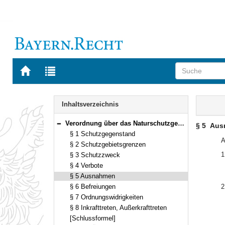
Zur
Zur
Startseite
Trefferliste
von
der
Navigation
BAYERN.RECHT
letzten
Inhalt
Inhaltsverzeichnis
Suche
Verordnung über das Naturschutzgebiet „Ammergebirge“ Vom 19. Juni 1986 (GVBl. S. 163) BayRS 791-3-150-U (§§ 1–8)
§ 5
Aus
Bereich reduzieren
§ 1 Schutzgegenstand
A
§ 2 Schutzgebietsgrenzen
1
§ 3 Schutzzweck
§ 4 Verbote
§ 5 Ausnahmen
§ 6 Befreiungen
2
§ 7 Ordnungswidrigkeiten
§ 8 Inkrafttreten, Außerkrafttreten
[Schlussformel]