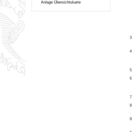
Anlage Übersichtskarte
3
4
5
6
7
8
9