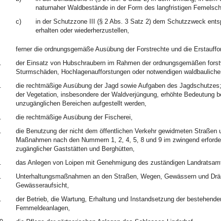
naturnaher Waldbestände in der Form des langfristigen Femelsch
c)
in der Schutzzone III (§ 2 Abs. 3 Satz 2) dem Schutzzweck entsp
erhalten oder wiederherzustellen,
ferner die ordnungsgemäße Ausübung der Forstrechte und die Erstauffo
.
der Einsatz von Hubschraubern im Rahmen der ordnungsgemäßen forstw
Sturmschäden, Hochlagenaufforstungen oder notwendigen waldbauliche
.
die rechtmäßige Ausübung der Jagd sowie Aufgaben des Jagdschutzes; 
der Vegetation, insbesondere der Waldverjüngung, erhöhte Bedeutung be
unzugänglichen Bereichen aufgestellt werden,
.
die rechtmäßige Ausübung der Fischerei,
.
die Benutzung der nicht dem öffentlichen Verkehr gewidmeten Straßen 
Maßnahmen nach den Nummern 1, 2, 4, 5, 8 und 9 im zwingend erforder
zugänglicher Gaststätten und Berghütten,
.
das Anlegen von Loipen mit Genehmigung des zuständigen Landratsam
.
Unterhaltungsmaßnahmen an den Straßen, Wegen, Gewässern und Dräna
Gewässeraufsicht,
.
der Betrieb, die Wartung, Erhaltung und Instandsetzung der bestehend
Fernmeldeanlagen,