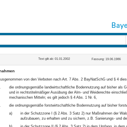
Text gilt ab: 01.01.2002
Fassung: 19.06.1986
nahmen
usgenommen von den Verboten nach Art. 7 Abs. 2 BayNatSchG und § 4 diese
.
die ordnungsgemäße landwirtschaftliche Bodennutzung auf bisher als G
und in rechtstitelmäßiger Ausübung der Alm- und Weiderechte einschl
mechanischen Mitteln; es gilt jedoch § 4 Abs. 1 Nr. 6,
.
die ordnungsgemäße forstwirtschaftliche Bodennutzung auf bisher forstw
a)
in der Schutzzone I (§ 2 Abs. 3 Satz 2) nur Maßnahmen der Wal
aufzubauen, zu erhalten und zu sichern, z.B. Sanierungs- un
b)
in der Schutzzone II (§ 2 Abs. 3 Satz 2) in dem Umfang, in dem 