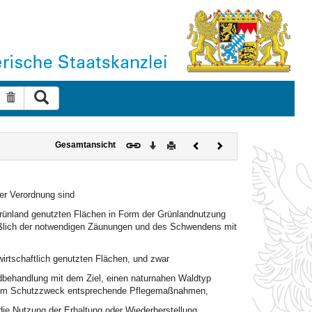
Suche ausführen
Suche zurücksetzen
Download
Drucken
Vorheriges
Nächstes
Gesamtansicht
Dokument
Dokument
r Verordnung sind
rünland genutzten Flächen in Form der Grünlandnutzung
ießlich der notwendigen Zäunungen und des Schwendens mit
irtschaftlich genutzten Flächen, und zwar
dbehandlung mit dem Ziel, einen naturnahen Waldtyp
d dem Schutzzweck entsprechende Pflegemaßnahmen,
die Nutzung der Erhaltung oder Wiederherstellung