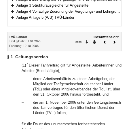
Bereich erweitern
Anlage 3 Strukturausgleiche für Angestellte
Bereich erweitern
Anlage 4 Vorläufige Zuordnung der Vergütungs- und Lohngruppen zu den Entgeltgruppen für ab dem 1. November 2006 stattfindende Eingruppierungsvorgänge (Länder)
Bereich erweitern
Anlage Anlage 5 (A/B) TVÜ-Länder
Bereich erweitern
Inhalt
TVÜ-Länder
Gesamtansicht
Text gilt ab: 01.01.2025
Download
Drucken
Vorheriges
Nächste
Fassung: 12.10.2006
Dokument
Dokume
§ 1
Geltungsbereich
1
(1)
Dieser Tarifvertrag gilt für Angestellte, Arbeiterinnen und
Arbeiter (Beschäftigte),
–
deren Arbeitsverhältnis zu einem Arbeitgeber, der
Mitglied der Tarifgemeinschaft deutscher Länder
(TdL) oder eines Mitgliedverbandes der TdL ist, über
den 31. Oktober 2006 hinaus fortbesteht, und
–
die am 1. November 2006 unter den Geltungsbereich
des Tarifvertrages für den öffentlichen Dienst der
Länder (TV-L) fallen,
für die Dauer des ununterbrochen fortbestehenden