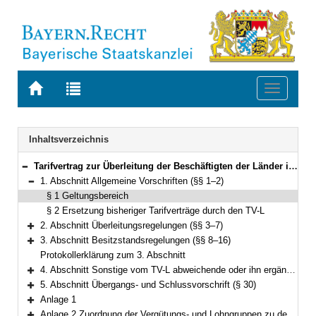
Zur
Zur
Toggle
Startseite
Trefferliste
navigati
von
der
BAYERN.RECHT
letzten
Navigation
Inhaltsverzeichnis
Suche
Tarifvertrag zur Überleitung der Beschäftigten der Länder in den TV-L und zur Regelung des Übergangsrechts (TVÜ-Länder) Vom 12. Oktober 2006 (§§ 1–30)
Bereich reduzieren
1. Abschnitt Allgemeine Vorschriften (§§ 1–2)
Bereich reduzieren
§ 1 Geltungsbereich
§ 2 Ersetzung bisheriger Tarifverträge durch den TV-L
2. Abschnitt Überleitungsregelungen (§§ 3–7)
Bereich erweitern
3. Abschnitt Besitzstandsregelungen (§§ 8–16)
Bereich erweitern
Protokollerklärung zum 3. Abschnitt
4. Abschnitt Sonstige vom TV-L abweichende oder ihn ergänzende Bestimmungen (§§ 17–29h)
Bereich erweitern
5. Abschnitt Übergangs- und Schlussvorschrift (§ 30)
Bereich erweitern
Anlage 1
Bereich erweitern
Anlage 2 Zuordnung der Vergütungs- und Lohngruppen zu den Entgeltgruppen für am 31. Oktober 2006/1. November 2006 vorhandene Beschäftigte für die Überleitung (Länder)