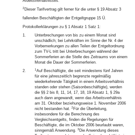
Arbeitsverhältnisses.
2
Dieser Tarifvertrag gilt ferner für die unter § 19 Absatz 3
fallenden Beschäftigten der Entgeltgruppe 15 Ü.
Protokollerklärungen zu § 1 Absatz 1 Satz 1:
1.
Unterbrechungen von bis zu einem Monat sind
unschädlich; bei Lehrkräften im Sinne der Nr. 4 der
Vorbemerkungen zu allen Teilen der Entgeltordnung
zum TV-L tritt bei Unterbrechungen während der
Sommerferien an die Stelle des Zeitraums von einem
Monat die Dauer der Sommerferien.
1
2.
Auf Beschäftigte, die seit mindestens fünf Jahren
für eine jahreszeitlich begrenzte regelmäßig
wiederkehrende Tätigkeit in einem Arbeitsverhältnis
standen oder stehen (Saisonbeschäftigte), werden
die §§ 2 bis 8, 11, 14, 17, 18, 19 Absatz 1, § 29a
auch dann angewandt, wenn das Arbeitsverhältnis
am 31. Oktober beziehungsweise 1. November 2006
2
nicht bestanden hat.
Für die Überleitung,
insbesondere für die Berechnung des
Vergleichsentgelts, finden die Regelungen für
Beschäftigte, die im Oktober 2006 beurlaubt waren,
3
sinngemäß Anwendung.
Die Anwendung dieses