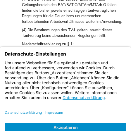
Geltungsbereich des BAT/BAT-O/MTArb/MTArb-O fallen,
finden die bisher jeweils einschlägigen tarifvertraglichen
Regelungen für die Dauer ihres ununterbrochen
fortbestehenden Arbeitsverhältnisses weiterhin Anwendung.
(4) Die Bestimmungen des TV-L gelten, soweit dieser
Tarifvertrag keine abweichenden Regelungen trifft.
Niederschriftserklärung zu § 1:
Für den Fall des Wiedereintritts eines Landes in die
Tarifgemeinschaft deutscher Länder (TdL) verpflichtet sich
die TdL zur Aufnahme von Tarifverhandlungen über die
Überleitung in den TV-L.
Bayern.de
BayernPortal
Datenschutz
Impressum
Barrierefreiheit
Hilfe