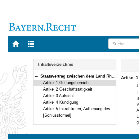
Zur
Zur
Startseite
Trefferliste
von
der
Navigation
BAYERN.RECHT
letzten
Inhalt
Inhaltsverzeichnis
Suche
Staatsvertrag zwischen dem Land Rheinland-Pfalz und dem Freistaat Bayern über die Tätigkeit der Versicherungskammer Bayern, Versicherungsanstalt des öffentlichen Rechts, der Bayerischen Landesbrandversicherung Aktiengesellschaft, des Bayerischen Versicherungsverbands Versicherungsaktiengesellschaft, der Bayerischen Beamtenkrankenkasse und der Bayern-Versicherung, Öffentliche Lebensversicherungsanstalt, im Gebiet des Landes Rheinland-Pfalz Vom 6./15. November 1995 (Art. 1–5)
Artikel 1
Bereich reduzieren
Artikel 1 Geltungsbereich
1
Artikel 2 Geschäftstätigkeit
L
Artikel 3 Aufsicht
B
Artikel 4 Kündigung
V
Artikel 5 Inkrafttreten, Aufhebung des Staatsvertrags über die Bayerische Landesbrandversicherungsanstalt, Zahlung
A
[Schlussformel]
L
g