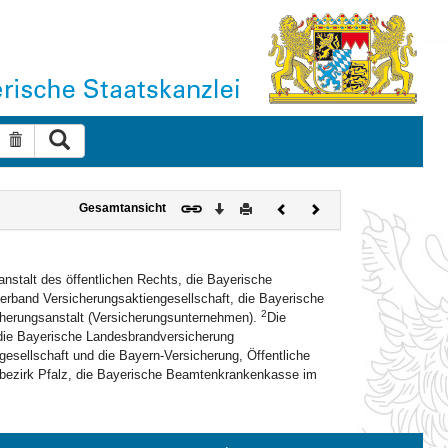
Suche ausführen
Suche zurücksetzen
Download
Drucken
Vorheriges
Nächstes
Gesamtansicht
Dokument
Dokument
nstalt des öffentlichen Rechts, die Bayerische
erband Versicherungsaktiengesellschaft, die Bayerische
2
herungsanstalt (Versicherungsunternehmen).
Die
die Bayerische Landesbrandversicherung
esellschaft und die Bayern-Versicherung, Öffentliche
sbezirk Pfalz, die Bayerische Beamtenkrankenkasse im