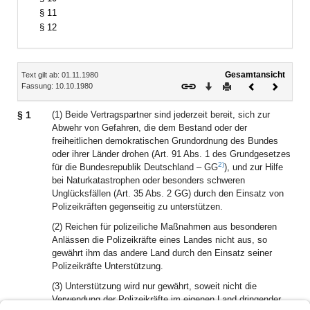
§ 11
§ 12
Inhalt
Gesamtansicht
Text gilt ab: 01.11.1980
Download
Drucken
Vorheriges
Nächste
Fassung: 10.10.1980
Dokument
Dokume
§ 1
(1) Beide Vertragspartner sind jederzeit bereit, sich zur
Abwehr von Gefahren, die dem Bestand oder der
freiheitlichen demokratischen Grundordnung des Bundes
oder ihrer Länder drohen (Art. 91 Abs. 1 des Grundgesetzes
2)
für die Bundesrepublik Deutschland – GG
), und zur Hilfe
bei Naturkatastrophen oder besonders schweren
Unglücksfällen (Art. 35 Abs. 2 GG) durch den Einsatz von
Polizeikräften gegenseitig zu unterstützen.
(2) Reichen für polizeiliche Maßnahmen aus besonderen
Anlässen die Polizeikräfte eines Landes nicht aus, so
gewährt ihm das andere Land durch den Einsatz seiner
Polizeikräfte Unterstützung.
(3) Unterstützung wird nur gewährt, soweit nicht die
Verwendung der Polizeikräfte im eigenen Land dringender